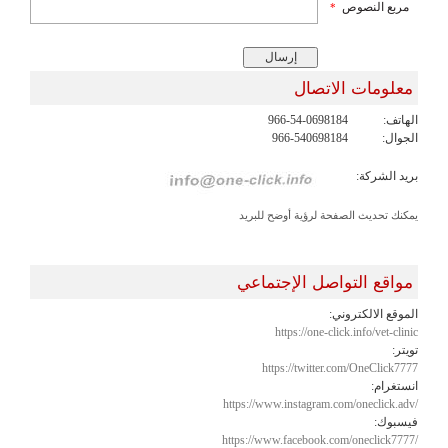
مربع النصوص
*
معلومات الاتصال
الهاتف:
966-54-0698184
الجوال:
966-540698184
بريد الشركة:
يمكنك تحديث الصفحة لرؤية أوضح للبريد
مواقع التواصل الإجتماعي
الموقع الالكتروني:
https://one-click.info/vet-clinic
تويتر:
https://twitter.com/OneClick7777
انستغرام:
https://www.instagram.com/oneclick.adv/
فيسبوك:
https://www.facebook.com/oneclick7777/