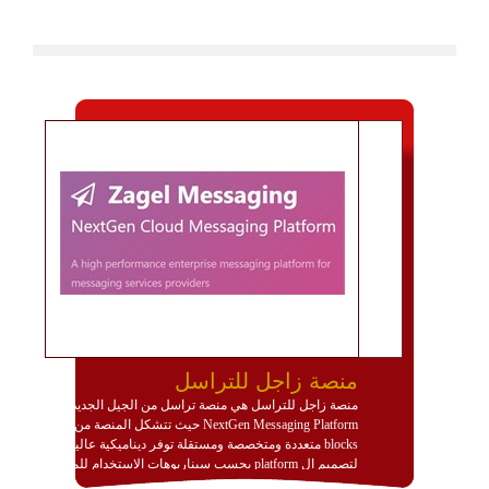
منصة زاجل للتراسل
منصة زاجل للتراسل هي منصة تراسل من الجيل الجديد
NextGen Messaging Platform حيث تتشكل المنصة من
blocks متعددة ومتخصصة ومستقلة توفر ديناميكية عالية
لتصميم ال platform بحسب سيناريوهات الاستخدام للمنصة
وتتوافق مع النشر والاستثمار ضمن بيئة استضافة dedicated