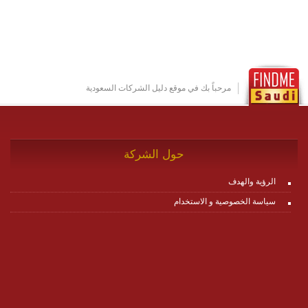
او cloud او hybrid. منصة زاجل شديدة الديناميكية وتتيح عبر
مكونات البناء الخاصة بها (building blocks) تشكيل المنصة
تخدم أي سيناريو تراسل مهما كان معقدا عبر إضافة ومعايرة
عناصر ديناميكية (dynamic items) وتجهيز إعدادات التواصل
بين ال items وترك الأمر لمنصة زاجل للقيام بالباقي.
للاطلاع على كافة التفاصيل عبر الموقع :
http://www.plutosms.com/zagel
مرحباً بك في موقع دليل الشركات السعودية
حول الشركة
الرؤية والهدف
سياسة الخصوصية و الاستخدام