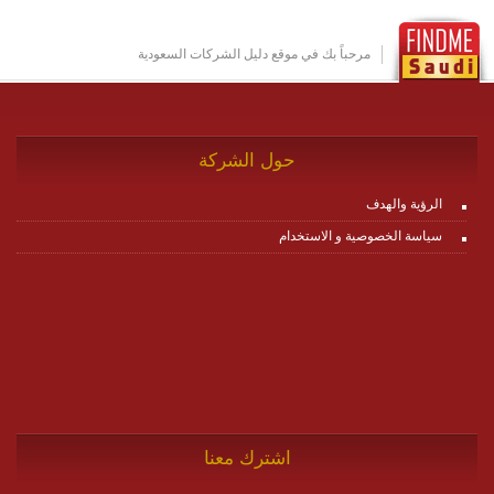
بين ال items وترك الأمر لمنصة زاجل للقيام بالباقي.
للاطلاع على كافة التفاصيل عبر الموقع :
http://www.plutosms.com/zagel
مرحباً بك في موقع دليل الشركات السعودية
حول الشركة
الرؤية والهدف
سياسة الخصوصية و الاستخدام
اشترك معنا