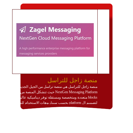
منصة زاجل للتراسل
منصة زاجل للتراسل هي منصة تراسل من الجيل الجديد
NextGen Messaging Platform حيث تتشكل المنصة من
blocks متعددة ومتخصصة ومستقلة توفر ديناميكية عالية
لتصميم ال platform بحسب سيناريوهات الاستخدام للمنصة
وتتوافق مع النشر والاستثمار ضمن بيئة استضافة dedicated
او cloud او hybrid. منصة زاجل شديدة الديناميكية وتتيح عبر
مكونات البناء الخاصة بها (building blocks) تشكيل المنصة
تخدم أي سيناريو تراسل مهما كان معقدا عبر إضافة ومعايرة
عناصر ديناميكية (dynamic items) وتجهيز إعدادات التواصل