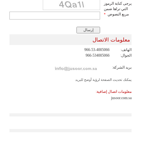
يرجى كتابة الرموز
التي تراها ضمن
مربع النصوص
*
معلومات الاتصال
الهاتف:
966-53-4005066
الجوال:
966-534005066
بريد الشركة:
يمكنك تحديث الصفحة لرؤية أوضح للبريد
معلومات اتصال إضافية:
jusoor.com.sa