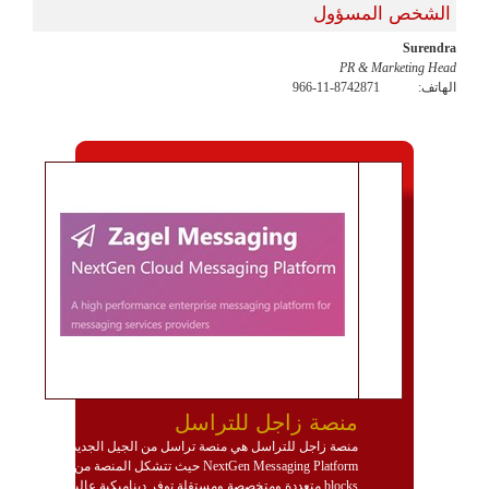
الشخص المسؤول
Surendra
PR & Marketing Head
الهاتف:
966-11-8742871
منصة زاجل للتراسل
منصة زاجل للتراسل هي منصة تراسل من الجيل الجديد
NextGen Messaging Platform حيث تتشكل المنصة من
blocks متعددة ومتخصصة ومستقلة توفر ديناميكية عالية