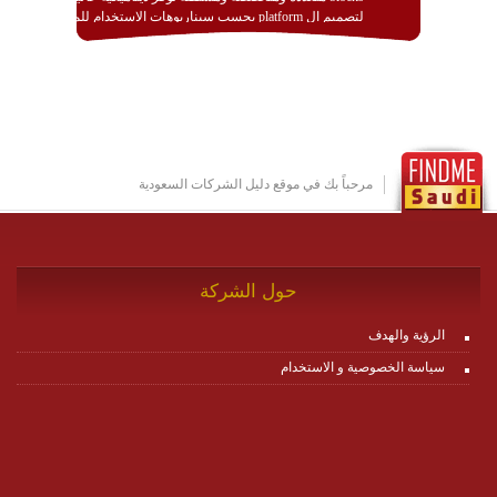
لتصميم ال platform بحسب سيناريوهات الاستخدام للمنصة
وتتوافق مع النشر والاستثمار ضمن بيئة استضافة dedicated
او cloud او hybrid. منصة زاجل شديدة الديناميكية وتتيح عبر
مكونات البناء الخاصة بها (building blocks) تشكيل المنصة
تخدم أي سيناريو تراسل مهما كان معقدا عبر إضافة ومعايرة
عناصر ديناميكية (dynamic items) وتجهيز إعدادات التواصل
بين ال items وترك الأمر لمنصة زاجل للقيام بالباقي.
للاطلاع على كافة التفاصيل عبر الموقع :
http://www.plutosms.com/zagel
مرحباً بك في موقع دليل الشركات السعودية
حول الشركة
الرؤية والهدف
سياسة الخصوصية و الاستخدام