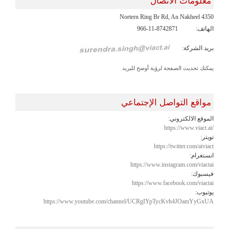
معلومات الاتصال
4350 Nortern Ring Br Rd, An Nakheel
الهاتف:
966-11-8742871
بريد الشركة:
يمكنك تحديث الصفحة لرؤية أوضح للبريد
مواقع التواصل الإجتماعي
الموقع الالكتروني:
https://www.viact.ai/
تويتر:
https://twitter.com/aiviact
انستغرام:
https://www.instagram.com/viactai
فيسبوك:
https://www.facebook.com/viactai
يوتيوب:
https://www.youtube.com/channel/UCRgIYpTycKvh4JOamYyGxUA