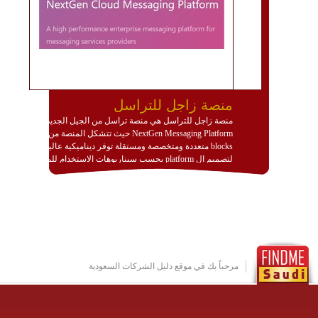
منصة زاجل للتراسل
منصة زاجل للتراسل هي منصة تراسل من الجيل الجديد
NextGen Messaging Platform حيث تتشكل المنصة من
blocks متعددة ومتخصصة ومستقلة توفر ديناميكية عالية
لتصميم ال platform بحسب سيناريوهات الاستخدام للمنصة
وتتوافق مع النشر والاستثمار ضمن بيئة استضافة dedicated
او cloud او hybrid. منصة زاجل شديدة الديناميكية وتتيح عبر
مكونات البناء الخاصة بها (building blocks) تشكيل المنصة
تخدم أي سيناريو تراسل مهما كان معقدا عبر إضافة ومعايرة
عناصر ديناميكية (dynamic items) وتجهيز إعدادات التواصل
بين ال items وترك الأمر لمنصة زاجل للقيام بالباقي.
للاطلاع على كافة التفاصيل عبر الموقع :
http://www.plutosms.com/zagel
مرحباً بك في موقع دليل الشركات السعودية