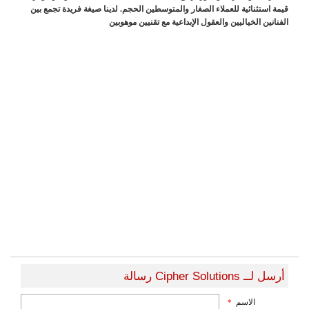
قيمة استثنائية للعملاء الصغار والمتوسطين الحجم. لدينا صيغة فريدة تجمع بين
الفنانين الخياليين والعقول الإبداعية مع تقنيين موهوبين
أرسل لــ Cipher Solutions رسالة
الاسم
*