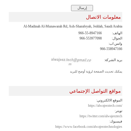
معلومات الاتصال
Al-Madinah Al-Munawarah Rd, Ash-Sharafeyah, Jeddah, Saudi Arabia
الهاتف:
966-55-8947166
الجوال:
966-553977098
واتس اب:
966-558947166
بريد الشركة:
يمكنك تحديث الصفحة لرؤية أوضح للبريد
مواقع التواصل الإجتماعي
الموقع الالكتروني:
https://alwajeeztech.com/
تويتر:
https://twitter.com/alwajeeztech
فيسبوك:
https://www.facebook.com/alwajeeztechnologies