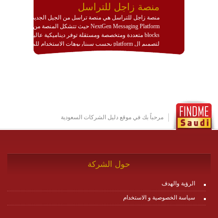
منصة زاجل للتراسل
منصة زاجل للتراسل هي منصة تراسل من الجيل الجديد
NextGen Messaging Platform حيث تتشكل المنصة من
blocks متعددة ومتخصصة ومستقلة توفر ديناميكية عالية
لتصميم ال platform بحسب سيناريوهات الاستخدام للمنصة
وتتوافق مع النشر والاستثمار ضمن بيئة استضافة dedicated
او cloud او hybrid. منصة زاجل شديدة الديناميكية وتتيح عبر
مكونات البناء الخاصة بها (building blocks) تشكيل المنصة
تخدم أي سيناريو تراسل مهما كان معقدا عبر إضافة ومعايرة
عناصر ديناميكية (dynamic items) وتجهيز إعدادات التواصل
بين ال items وترك الأمر لمنصة زاجل للقيام بالباقي.
للاطلاع على كافة التفاصيل عبر الموقع :
http://www.plutosms.com/zagel
مرحباً بك في موقع دليل الشركات السعودية
حول الشركة
الرؤية والهدف
سياسة الخصوصية و الاستخدام