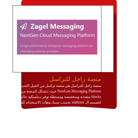
منصة زاجل للتراسل
منصة زاجل للتراسل هي منصة تراسل من الجيل الجديد
NextGen Messaging Platform حيث تتشكل المنصة من
blocks متعددة ومتخصصة ومستقلة توفر ديناميكية عالية
لتصميم ال platform بحسب سيناريوهات الاستخدام للمنصة
وتتوافق مع النشر والاستثمار ضمن بيئة استضافة dedicated
او cloud او hybrid. منصة زاجل شديدة الديناميكية وتتيح عبر
مكونات البناء الخاصة بها (building blocks) تشكيل المنصة
تخدم أي سيناريو تراسل مهما كان معقدا عبر إضافة ومعايرة
عناصر ديناميكية (dynamic items) وتجهيز إعدادات التواصل
بين ال items وترك الأمر لمنصة زاجل للقيام بالباقي.