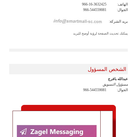
الهاتف:
966-16-3632425
الجوال:
966-544559081
بريد الشركة:
يمكنك تحديث الصفحة لرؤية أوضح للبريد
الشخص المسؤول
عبدالله بافرج
مسؤول التسويق
الجوال:
966-544559081