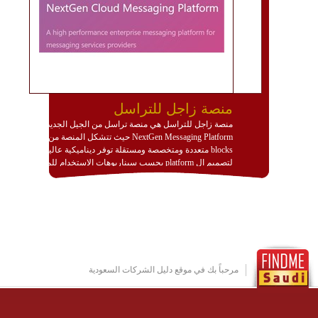
منصة زاجل للتراسل
منصة زاجل للتراسل هي منصة تراسل من الجيل الجديد
NextGen Messaging Platform حيث تتشكل المنصة من
blocks متعددة ومتخصصة ومستقلة توفر ديناميكية عالية
لتصميم ال platform بحسب سيناريوهات الاستخدام للمنصة
وتتوافق مع النشر والاستثمار ضمن بيئة استضافة dedicated
او cloud او hybrid. منصة زاجل شديدة الديناميكية وتتيح عبر
مكونات البناء الخاصة بها (building blocks) تشكيل المنصة
تخدم أي سيناريو تراسل مهما كان معقدا عبر إضافة ومعايرة
عناصر ديناميكية (dynamic items) وتجهيز إعدادات التواصل
بين ال items وترك الأمر لمنصة زاجل للقيام بالباقي.
للاطلاع على كافة التفاصيل عبر الموقع :
http://www.plutosms.com/zagel
مرحباً بك في موقع دليل الشركات السعودية