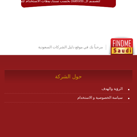
لتصميم ال platform بحسب سيناريوهات الاستخدام للمنصة
وتتوافق مع النشر والاستثمار ضمن بيئة استضافة dedicated
او cloud او hybrid. منصة زاجل شديدة الديناميكية وتتيح عبر
مكونات البناء الخاصة بها (building blocks) تشكيل المنصة
تخدم أي سيناريو تراسل مهما كان معقدا عبر إضافة ومعايرة
عناصر ديناميكية (dynamic items) وتجهيز إعدادات التواصل
بين ال items وترك الأمر لمنصة زاجل للقيام بالباقي.
للاطلاع على كافة التفاصيل عبر الموقع :
http://www.plutosms.com/zagel
مرحباً بك في موقع دليل الشركات السعودية
حول الشركة
الرؤية والهدف
سياسة الخصوصية و الاستخدام