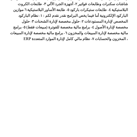
شاشات سكنرات وطابعات فواتير ‏٢- أجهزة الجرد الآلي ‏٣- طابعات الكروت
البلاستيكية ‏٤- طابعات ستيكرات باركود ‏٥- طابعة الأساور البلاستيكية ‏٦-موازين
الباركود الإلكترونية ‏أما فيما يخص البرامج نقدر نقدم لكم : ‏١- نظام الباركود
المخصص لإدارة المستودعات ٢- حلول مخصصة لإدارة الشحنات ٣- حلول
مخصصة لإدارة الأصول ٤- برامج مالية مخصصة للفوترة (مبيعات فقط) ‏٥- برامج
مالية مخصصة لإدارة المبيعات والمخزون ٦- برامج مالية مخصصة لإدارة المبيعات
، المخزون والحسابات ٧- نظام مالي كامل لإدارة الموارد المتعددة ERP