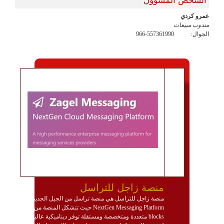
عمرو كردي
مندوب مبيعات
الجوال:
966-557361990
منصة زاجل للتراسل
منصة زاجل للتراسل هي منصة تراسل من الجيل الجديد
NextGen Messaging Platform حيث تتشكل المنصة من
blocks متعددة ومتخصصة ومستقلة توفر ديناميكية عالية