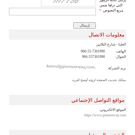
التي تراها ضمن
مربع النصوص
*
معلومات الاتصال
العليا - شارع الثلاثين
الهاتف:
966-55-7361990
الجوال:
966-557361990
بريد الشركة:
يمكنك تحديث الصفحة لرؤية أوضح للبريد
مواقع التواصل الإجتماعي
الموقع الالكتروني:
https://www.pioneerway.com
الشخص المسؤول