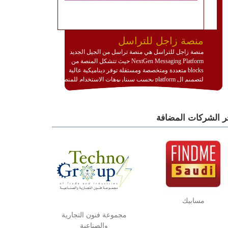
منصة زاجل للتراسل
منصة زاجل للتراسل هي منصة تراسل من الجيل الجديد
NextGen Messaging Platform حيث تتشكل المنصة من
blocks متعددة ومتخصصة ومستقلة توفر ديناميكية عالية
لتصميم ال platform بحسب سيناريوهات الاستخدام للمنصة
وتتوافق مع النشر والاستثمار ضمن بيئة استضافة dedicated
او cloud او hybrid. منصة زاجل شديدة الديناميكية وتتيح عبر
مكونات البناء الخاصة بها (building blocks) تشكيل المنصة
ر الشركات المضافة
تخدم أي سيناريو تراسل مهما كان معقدا عبر إضافة ومعايرة
عناصر ديناميكية (dynamic items) وتجهيز إعدادات التواصل
بين ال items وترك الأمر لمنصة زاجل للقيام بالباقي.
للاطلاع على كافة التفاصيل عبر الموقع :
http://www.plutosms.com/zagel
مسابيك
مجموعة فنون التجارية
والصناعية