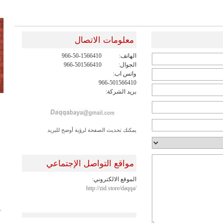
معلومات الاتصال
الهاتف:
966-50-1566410
الجوال:
966-501566410
واتس اب:
966-501566410
بريد الشركة:
يمكنك تحديث الصفحة لرؤية أوضح للبريد
مواقع التواصل الإجتماعي
الموقع الالكتروني:
http://zid.store/daqqa/
ش