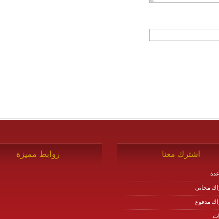
اشترك معنا
روابط مميزة
دة
اك مجاني
اك مدفوع
ات