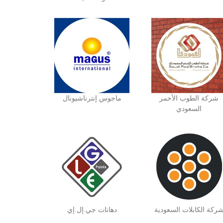
شركة الطوب الأحمر
ماجوس إنترناشيونال
السعودي
ركة الكابلات السعودية
دهانات جي.إل.إي