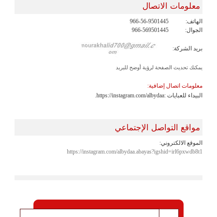
معلومات الاتصال
الهاتف:
966-56-9501445
الجوال:
966-569501445
بريد الشركة:
يمكنك تحديث الصفحة لرؤية أوضح للبريد
معلومات اتصال إضافية:
البيداء للعبايات :https://instagram.com/albydaa.
مواقع التواصل الإجتماعي
الموقع الالكتروني:
https://instagram.com/albydaa.abayas?igshid=irl6pxwdb8t1