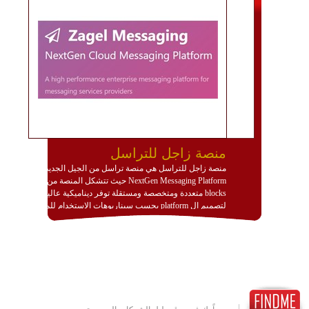
منصة زاجل للتراسل
منصة زاجل للتراسل هي منصة تراسل من الجيل الجديد
NextGen Messaging Platform حيث تتشكل المنصة من
blocks متعددة ومتخصصة ومستقلة توفر ديناميكية عالية
لتصميم ال platform بحسب سيناريوهات الاستخدام للمنصة
وتتوافق مع النشر والاستثمار ضمن بيئة استضافة dedicated
او cloud او hybrid. منصة زاجل شديدة الديناميكية وتتيح عبر
مكونات البناء الخاصة بها (building blocks) تشكيل المنصة
تخدم أي سيناريو تراسل مهما كان معقدا عبر إضافة ومعايرة
عناصر ديناميكية (dynamic items) وتجهيز إعدادات التواصل
بين ال items وترك الأمر لمنصة زاجل للقيام بالباقي.
للاطلاع على كافة التفاصيل عبر الموقع :
http://www.plutosms.com/zagel