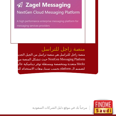
منصة زاجل للتراسل
منصة زاجل للتراسل هي منصة تراسل من الجيل الجديد
NextGen Messaging Platform حيث تتشكل المنصة من
blocks متعددة ومتخصصة ومستقلة توفر ديناميكية عالية
لتصميم ال platform بحسب سيناريوهات الاستخدام للمنصة
وتتوافق مع النشر والاستثمار ضمن بيئة استضافة dedicated
او cloud او hybrid. منصة زاجل شديدة الديناميكية وتتيح عبر
مكونات البناء الخاصة بها (building blocks) تشكيل المنصة
تخدم أي سيناريو تراسل مهما كان معقدا عبر إضافة ومعايرة
عناصر ديناميكية (dynamic items) وتجهيز إعدادات التواصل
بين ال items وترك الأمر لمنصة زاجل للقيام بالباقي.
للاطلاع على كافة التفاصيل عبر الموقع :
http://www.plutosms.com/zagel
مرحباً بك في موقع دليل الشركات السعودية