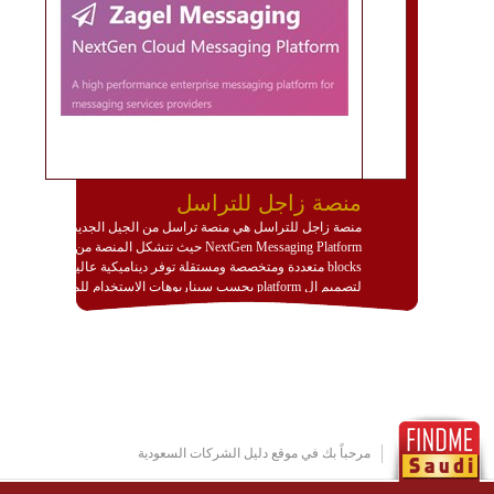
منصة زاجل للتراسل
منصة زاجل للتراسل هي منصة تراسل من الجيل الجديد
NextGen Messaging Platform حيث تتشكل المنصة من
blocks متعددة ومتخصصة ومستقلة توفر ديناميكية عالية
لتصميم ال platform بحسب سيناريوهات الاستخدام للمنصة
وتتوافق مع النشر والاستثمار ضمن بيئة استضافة dedicated
او cloud او hybrid. منصة زاجل شديدة الديناميكية وتتيح عبر
مكونات البناء الخاصة بها (building blocks) تشكيل المنصة
تخدم أي سيناريو تراسل مهما كان معقدا عبر إضافة ومعايرة
عناصر ديناميكية (dynamic items) وتجهيز إعدادات التواصل
بين ال items وترك الأمر لمنصة زاجل للقيام بالباقي.
للاطلاع على كافة التفاصيل عبر الموقع :
http://www.plutosms.com/zagel
مرحباً بك في موقع دليل الشركات السعودية