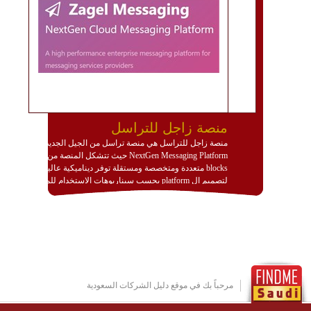
منصة زاجل للتراسل
منصة زاجل للتراسل هي منصة تراسل من الجيل الجديد
NextGen Messaging Platform حيث تتشكل المنصة من
blocks متعددة ومتخصصة ومستقلة توفر ديناميكية عالية
لتصميم ال platform بحسب سيناريوهات الاستخدام للمنصة
وتتوافق مع النشر والاستثمار ضمن بيئة استضافة dedicated
او cloud او hybrid. منصة زاجل شديدة الديناميكية وتتيح عبر
مكونات البناء الخاصة بها (building blocks) تشكيل المنصة
تخدم أي سيناريو تراسل مهما كان معقدا عبر إضافة ومعايرة
عناصر ديناميكية (dynamic items) وتجهيز إعدادات التواصل
بين ال items وترك الأمر لمنصة زاجل للقيام بالباقي.
للاطلاع على كافة التفاصيل عبر الموقع :
http://www.plutosms.com/zagel
مرحباً بك في موقع دليل الشركات السعودية