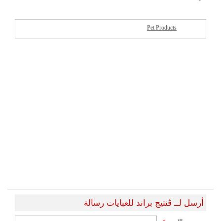
Pet Products
شركات مميزة
أرسل لــ ڤنتيج براند للعبايات رسالة