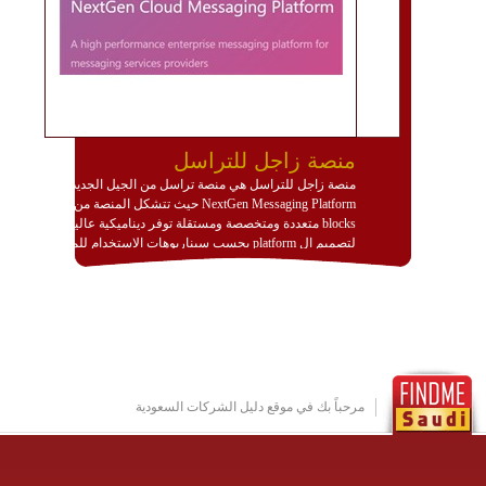
منصة زاجل للتراسل
منصة زاجل للتراسل هي منصة تراسل من الجيل الجديد
NextGen Messaging Platform حيث تتشكل المنصة من
blocks متعددة ومتخصصة ومستقلة توفر ديناميكية عالية
لتصميم ال platform بحسب سيناريوهات الاستخدام للمنصة
وتتوافق مع النشر والاستثمار ضمن بيئة استضافة dedicated
او cloud او hybrid. منصة زاجل شديدة الديناميكية وتتيح عبر
مكونات البناء الخاصة بها (building blocks) تشكيل المنصة
تخدم أي سيناريو تراسل مهما كان معقدا عبر إضافة ومعايرة
عناصر ديناميكية (dynamic items) وتجهيز إعدادات التواصل
بين ال items وترك الأمر لمنصة زاجل للقيام بالباقي.
للاطلاع على كافة التفاصيل عبر الموقع :
http://www.plutosms.com/zagel
مرحباً بك في موقع دليل الشركات السعودية