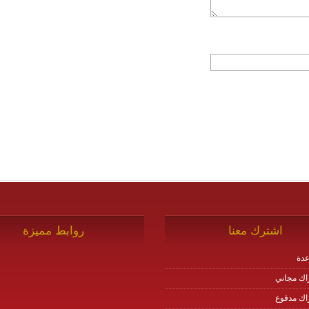
اشترك معنا
روابط مميزة
دة
اك مجاني
اك مدفوع