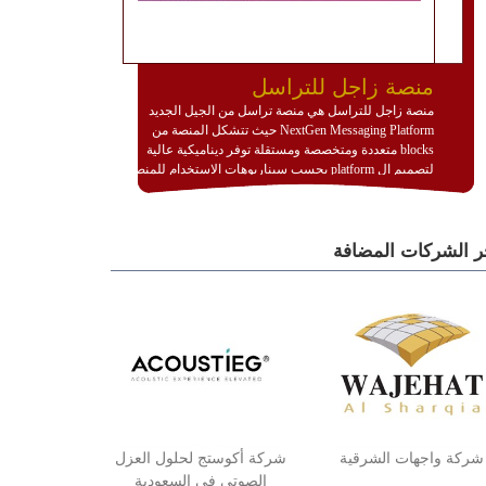
منصة زاجل للتراسل
منصة زاجل للتراسل هي منصة تراسل من الجيل الجديد
NextGen Messaging Platform حيث تتشكل المنصة من
blocks متعددة ومتخصصة ومستقلة توفر ديناميكية عالية
لتصميم ال platform بحسب سيناريوهات الاستخدام للمنصة
وتتوافق مع النشر والاستثمار ضمن بيئة استضافة dedicated
او cloud او hybrid. منصة زاجل شديدة الديناميكية وتتيح عبر
مكونات البناء الخاصة بها (building blocks) تشكيل المنصة
ر الشركات المضافة
تخدم أي سيناريو تراسل مهما كان معقدا عبر إضافة ومعايرة
عناصر ديناميكية (dynamic items) وتجهيز إعدادات التواصل
بين ال items وترك الأمر لمنصة زاجل للقيام بالباقي.
للاطلاع على كافة التفاصيل عبر الموقع :
http://www.plutosms.com/zagel
شركة واجهات الشرقية
شركة أكوستج لحلول العزل
الصوتي في السعودية