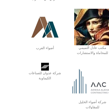
مكتب عادل التميمي
أضواء العرب
للمحاماة والاستشارات
شركة عدوان للصناعات
الكيماوية
شركة أضواء الخليل
للمقاولات