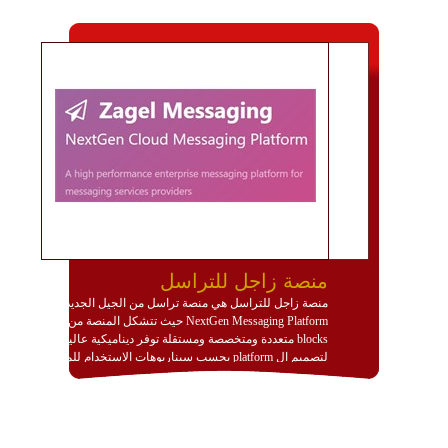
منصة زاجل للتراسل
منصة زاجل للتراسل هي منصة تراسل من الجيل الجديد
NextGen Messaging Platform حيث تتشكل المنصة من
blocks متعددة ومتخصصة ومستقلة توفر ديناميكية عالية
لتصميم ال platform بحسب سيناريوهات الاستخدام للمنصة
وتتوافق مع النشر والاستثمار ضمن بيئة استضافة dedicated
او cloud او hybrid. منصة زاجل شديدة الديناميكية وتتيح عبر
مكونات البناء الخاصة بها (building blocks) تشكيل المنصة
تخدم أي سيناريو تراسل مهما كان معقدا عبر إضافة ومعايرة
عناصر ديناميكية (dynamic items) وتجهيز إعدادات التواصل