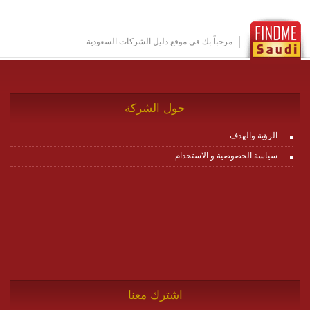
بين ال items وترك الأمر لمنصة زاجل للقيام بالباقي.
للاطلاع على كافة التفاصيل عبر الموقع :
http://www.plutosms.com/zagel
مرحباً بك في موقع دليل الشركات السعودية
حول الشركة
الرؤية والهدف
سياسة الخصوصية و الاستخدام
اشترك معنا