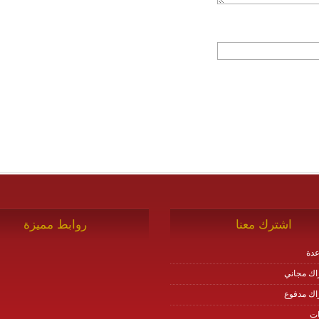
اشترك معنا
روابط مميزة
دة
اك مجاني
اك مدفوع
ات