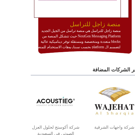
منصة زاجل للتراسل
منصة زاجل للتراسل هي منصة تراسل من الجيل الجديد
NextGen Messaging Platform حيث تتشكل المنصة من
blocks متعددة ومتخصصة ومستقلة توفر ديناميكية عالية
لتصميم ال platform بحسب سيناريوهات الاستخدام للمنصة
وتتوافق مع النشر والاستثمار ضمن بيئة استضافة dedicated
او cloud او hybrid. منصة زاجل شديدة الديناميكية وتتيح عبر
مكونات البناء الخاصة بها (building blocks) تشكيل المنصة
ر الشركات المضافة
تخدم أي سيناريو تراسل مهما كان معقدا عبر إضافة ومعايرة
عناصر ديناميكية (dynamic items) وتجهيز إعدادات التواصل
بين ال items وترك الأمر لمنصة زاجل للقيام بالباقي.
للاطلاع على كافة التفاصيل عبر الموقع :
http://www.plutosms.com/zagel
شركة واجهات الشرقية
شركة أكوستج لحلول العزل
الصوتي في السعودية