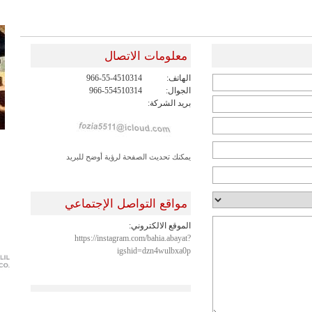
معلومات الاتصال
الهاتف:
966-55-4510314
الجوال:
966-554510314
بريد الشركة:
يمكنك تحديث الصفحة لرؤية أوضح للبريد
مواقع التواصل الإجتماعي
الموقع الالكتروني:
https://instagram.com/bahia.abayat?
igshid=dzn4wulbxa0p