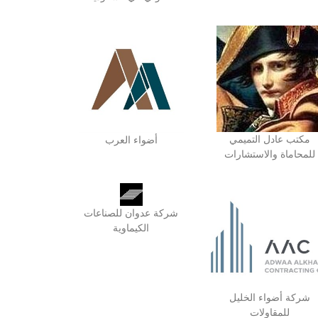
مكتب عادل التميمي
أضواء العرب
للمحاماة والاستشارات
شركة عدوان للصناعات
الكيماوية
شركة أضواء الخليل
للمقاولات