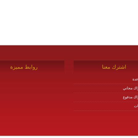
اشترك معنا
روابط مميزة
دة
اك مجاني
اك مدفوع
ات