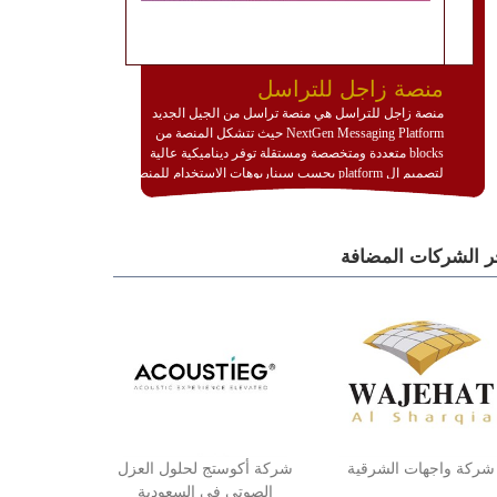
منصة زاجل للتراسل
منصة زاجل للتراسل هي منصة تراسل من الجيل الجديد
NextGen Messaging Platform حيث تتشكل المنصة من
blocks متعددة ومتخصصة ومستقلة توفر ديناميكية عالية
لتصميم ال platform بحسب سيناريوهات الاستخدام للمنصة
وتتوافق مع النشر والاستثمار ضمن بيئة استضافة dedicated
او cloud او hybrid. منصة زاجل شديدة الديناميكية وتتيح عبر
مكونات البناء الخاصة بها (building blocks) تشكيل المنصة
ر الشركات المضافة
تخدم أي سيناريو تراسل مهما كان معقدا عبر إضافة ومعايرة
عناصر ديناميكية (dynamic items) وتجهيز إعدادات التواصل
بين ال items وترك الأمر لمنصة زاجل للقيام بالباقي.
للاطلاع على كافة التفاصيل عبر الموقع :
http://www.plutosms.com/zagel
شركة واجهات الشرقية
شركة أكوستج لحلول العزل
الصوتي في السعودية