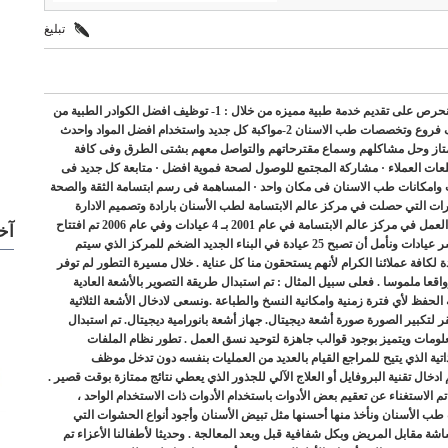
تبليغ
مركز عالم الابتسامة التخصصى لطب الأسنان سر النجاح والتميز : نحن نحرص على تقديم خدمة طبية مميزه من خلال : 1- توظيف افضل الكوادر الطبية من
الاخصائيين والاستشاريين ذوى الخبرة العالية والمؤهلات العليا فى مختلف فروع وتخصصات طب الاسنان 2-مواكبة كل جديد واستخدام افضل المواد واحدث
 خدمة عملاءنا بشكل ممتاز وحل مشاكلهم وسماع مقترحاتهم والتواصل معهم بشتى الطرق وفى كافة
تطلعات العملاء · مشاركة المجتمع للوصول لصحة فموية افضل · متابعة كل جديد فى
امكانات طب الاسنان فى مكان واحد · المساهمة فى رسم ابتسامة الثقة والصحة
ت التي حصلت في مركز عالم الابتسامة لطب الأسنان بارادة وتصميم الادارة
وبصمات لا تنسى تركها من مر من الكوادر الطبية والتمريض وغيرها . بدأ العمل في مركز عالم الابتسامة في عام 2001 بـ 4 عيادات وفي عام 2006 تم افتتاح
آخ
قسم تقويم الأسنان. في عام 2008 أصبح هناك 9 عيادات وفي الـ2011 عشر عيادات ونأمل أن تصبح 25 عيادة في البناء الجديد الضخم للمركز الذي سيتم
ة الرغبات المتنوعة والمتجددة لكافة عملائنا الكرام لأنهم يستحقون منا كل عناية . خلال مسيرة التطور لم توفر
اقعا ملموسا . فعلى سبيل المثال : تم استبدال طريقة التصوير بالأشعة العادية
ة الحفظ لأي فترة زمنية وامكانية النسخ والطباعة .ونسعى لادخال الأشعة الثلاثية
نقر لتكبير الصورة صورة أشعة ديجيتال. جهاز أشعة بانورامية ديجيتال. تم استبدال
لومات ويتميز بوجود قوالب جاهزة لتوحيد نسق العمل . تطور نظام الملفات
اتية الذي يتيح للمراجع القيام بالعديد من العمليات بنفسه دون تدخل موظف
 ادخال تقنية البروفايل أو العلاج الآلي للجذور الذي يعطي نتائج ممتازة بوقت قصير .
م الاستغناء عن تعقيم بعض الأدوات باستخدام الأدوات ذات الاستخدام الواحد ،
ات طب الأسنان ونأخذ منها أحسنها مثل تبيض الأسنان وأجود أنواع الحشوات التي
شة مقابل المريض وبكل شفافية قبل وبعد المعالجة . وحديثا لأطفالنا الأعزاء تم