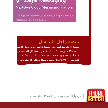
منصة زاجل للتراسل
منصة زاجل للتراسل هي منصة تراسل من الجيل الجديد
NextGen Messaging Platform حيث تتشكل المنصة من
blocks متعددة ومتخصصة ومستقلة توفر ديناميكية عالية
لتصميم ال platform بحسب سيناريوهات الاستخدام للمنصة
وتتوافق مع النشر والاستثمار ضمن بيئة استضافة dedicated
او cloud او hybrid. منصة زاجل شديدة الديناميكية وتتيح عبر
مكونات البناء الخاصة بها (building blocks) تشكيل المنصة
تخدم أي سيناريو تراسل مهما كان معقدا عبر إضافة ومعايرة
عناصر ديناميكية (dynamic items) وتجهيز إعدادات التواصل
بين ال items وترك الأمر لمنصة زاجل للقيام بالباقي.
للاطلاع على كافة التفاصيل عبر الموقع :
http://www.plutosms.com/zagel
مرحباً بك في موقع دليل الشركات السعودية