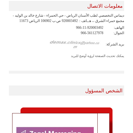
معلومات الاتصال
ديماس التخصصي لطب الأسنان الرياض - حي الحمراء - شارع خالد بن الوليد -
مجمع حمراء الشرق ،، هــاتف :: 920003492 ص.ب 106902 الرياض 11673
الهاتف:
966-11-920003492
الجوال:
966-561127978
بريد الشركة:
يمكنك تحديث الصفحة لرؤية أوضح للبريد
الشخص المسؤول