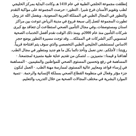
إنطلقت مجموعة الخلجي الطبية في عام 1410 هـ وكانت البداية بمركز الخليجي
لطب وتقويم الأسنان-فرع شبرا . التطور:: حرصت المجموعة على مواكبة التقدم
والتطور في المجال الطبي في المملكة العربية السعودية.. وبفضل الله عز وجل
تطورت المجموعة لتصل إلى سبعة فروع في مدينة الرياض تنوعت بين مراكز
اسنان ومستوصفات..وفي مجال التأمين الصحي استطاعت أن تتعاقد مع كبرى
شركات التأمين منذ عام 2000م. ومنذ ذلك الوقت نقدم أفضل الخدمات الصحية
لمنسوبي أكبر الشركات في المملكة.... وقد توجت مسيرة التطور بوضع حجر
الاساس لمستشفى الخليجي الطبي التخصصي والذي سوف يتم افتتاحة قريباً.
رؤيتنا:: لأجلكم.. نحن نعمل ونأخذ دائما بكل ما هو جديد ومتطور في مجال الطب.
أهدافنا و قيمنا:: متميزين ... لنتمكن من تقديم عناية طبية متميزة لمجتمعنا. ·
المساهمة في رفع وتحسين المستوى الصحي للمواطنين والمقيمين. · المساهمة
في إرساء قواعد ومعايير عالية المستوى لممارسة مهنة الطب. · العمل لنكون
جزء مؤثر وفعال في منظومة القطاع الصحي بمملكة الإنسانية والرحمة. · تنمية
الموارد البشرية في مختلف المجالات الصحية من خلال التدريب والتعليم.