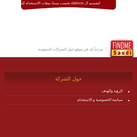
لتصميم ال platform بحسب سيناريوهات الاستخدام للمنصة
وتتوافق مع النشر والاستثمار ضمن بيئة استضافة dedicated
او cloud او hybrid. منصة زاجل شديدة الديناميكية وتتيح عبر
مكونات البناء الخاصة بها (building blocks) تشكيل المنصة
تخدم أي سيناريو تراسل مهما كان معقدا عبر إضافة ومعايرة
عناصر ديناميكية (dynamic items) وتجهيز إعدادات التواصل
بين ال items وترك الأمر لمنصة زاجل للقيام بالباقي.
للاطلاع على كافة التفاصيل عبر الموقع :
http://www.plutosms.com/zagel
مرحباً بك في موقع دليل الشركات السعودية
حول الشركة
الرؤية والهدف
سياسة الخصوصية و الاستخدام