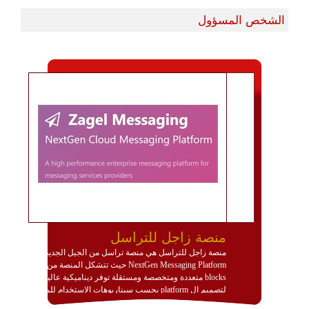
الشخص المسؤول
منصة زاجل للتراسل
منصة زاجل للتراسل هي منصة تراسل من الجيل الجديد
NextGen Messaging Platform حيث تتشكل المنصة من
blocks متعددة ومتخصصة ومستقلة توفر ديناميكية عالية
لتصميم ال platform بحسب سيناريوهات الاستخدام للمنصة
وتتوافق مع النشر والاستثمار ضمن بيئة استضافة dedicated