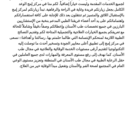
لجميع الخدمات المقدمة وليست خياراَ إضافياً. لكم منا في مركز إمج الوعد
الكامل بجعل زيارتكم فريدة وغاية في الراحة والرفاهية. تبدأ زيارتكم لمركز إمج
بالإستقبال اللائق والمتميز ثم تنتقلون بعد ذلك للإجابة على كافة استفساراتكم
واهتماماتكم على يد أحد أعضاء فريقنا الطبي المدعم بنخبة من الإستشاريين
البارزين في جميع تخصصات طب الأسنان وإعطائكم وصفاً دقيقاً وشاملاً للحالة
مع تعريفكم بجميع الخيارات العلاجية والتجميلية المتاحة لكم وتقديم النصائح
الطبية اللازمة لمنحكم الإبتسامة التي طالما حلمتم بها. رسالتنا و أهدافنا:: نسعى
في مركز إمج إلى تطبيق أعلى معايير الجودة وتسخير أحدث ما توصلت إليه
التكنولوجيا لتقديم أرقى مستويات الخدمة الوقائية والعلاجية في مجال طب
الأسنان. كما نهدف إلى رفع مستوى المعرفة والمهارات لدى جميع العاملين في
حقل الرعاية الطبية في مجال طب الأسنان في المنطقة وتعزيز مستوى الوعي
العام في المجتمع لصحة الفم والأسنان وتفعيل مبدأ الوقاية خير من العلاج.