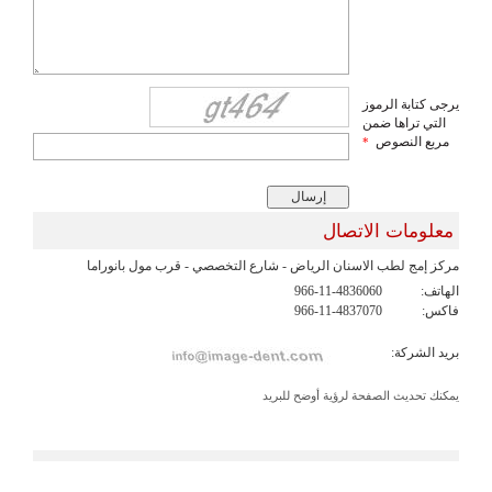
يرجى كتابة الرموز
التي تراها ضمن
مربع النصوص
*
معلومات الاتصال
مركز إمج لطب الاسنان الرياض - شارع التخصصي - قرب مول بانوراما
الهاتف:
966-11-4836060
فاكس:
966-11-4837070
بريد الشركة:
يمكنك تحديث الصفحة لرؤية أوضح للبريد