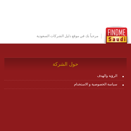
او cloud او hybrid. منصة زاجل شديدة الديناميكية وتتيح عبر
مكونات البناء الخاصة بها (building blocks) تشكيل المنصة
تخدم أي سيناريو تراسل مهما كان معقدا عبر إضافة ومعايرة
عناصر ديناميكية (dynamic items) وتجهيز إعدادات التواصل
بين ال items وترك الأمر لمنصة زاجل للقيام بالباقي.
للاطلاع على كافة التفاصيل عبر الموقع :
http://www.plutosms.com/zagel
مرحباً بك في موقع دليل الشركات السعودية
حول الشركة
الرؤية والهدف
سياسة الخصوصية و الاستخدام