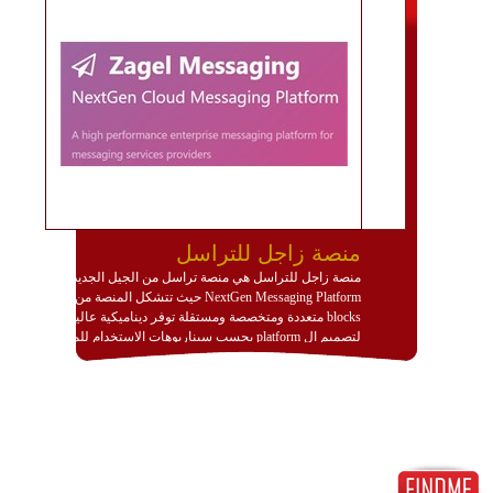
منصة زاجل للتراسل
منصة زاجل للتراسل هي منصة تراسل من الجيل الجديد
NextGen Messaging Platform حيث تتشكل المنصة من
blocks متعددة ومتخصصة ومستقلة توفر ديناميكية عالية
لتصميم ال platform بحسب سيناريوهات الاستخدام للمنصة
وتتوافق مع النشر والاستثمار ضمن بيئة استضافة dedicated
او cloud او hybrid. منصة زاجل شديدة الديناميكية وتتيح عبر
مكونات البناء الخاصة بها (building blocks) تشكيل المنصة
تخدم أي سيناريو تراسل مهما كان معقدا عبر إضافة ومعايرة
عناصر ديناميكية (dynamic items) وتجهيز إعدادات التواصل
بين ال items وترك الأمر لمنصة زاجل للقيام بالباقي.
للاطلاع على كافة التفاصيل عبر الموقع :