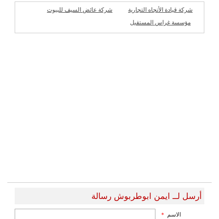
شركة قيادة الأتجاه التجارية
شركة عائض السيف للبيوت
الجاهزة
مؤسسة غراس المستقبل
شركات مميزة
للمقاولات
أرسل لــ ايمن ابوطربوش رسالة
الاسم
*