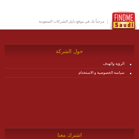
عناصر ديناميكية (dynamic items) وتجهيز إعدادات التواصل
بين ال items وترك الأمر لمنصة زاجل للقيام بالباقي.
للاطلاع على كافة التفاصيل عبر الموقع :
http://www.plutosms.com/zagel
مرحباً بك في موقع دليل الشركات السعودية
حول الشركة
الرؤية والهدف
سياسة الخصوصية و الاستخدام
اشترك معنا