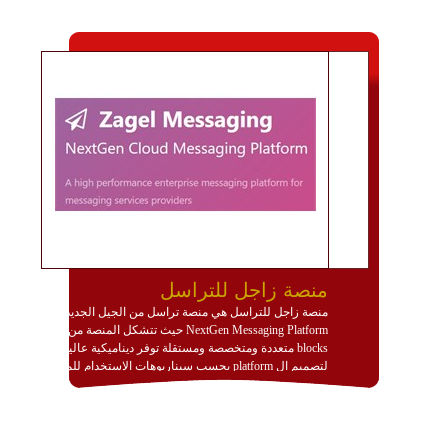
منصة زاجل للتراسل
منصة زاجل للتراسل هي منصة تراسل من الجيل الجديد
NextGen Messaging Platform حيث تتشكل المنصة من
blocks متعددة ومتخصصة ومستقلة توفر ديناميكية عالية
لتصميم ال platform بحسب سيناريوهات الاستخدام للمنصة
وتتوافق مع النشر والاستثمار ضمن بيئة استضافة dedicated
او cloud او hybrid. منصة زاجل شديدة الديناميكية وتتيح عبر
مكونات البناء الخاصة بها (building blocks) تشكيل المنصة
تخدم أي سيناريو تراسل مهما كان معقدا عبر إضافة ومعايرة