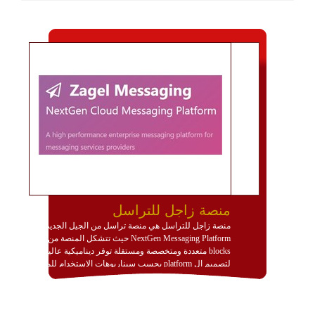
منصة زاجل للتراسل
منصة زاجل للتراسل هي منصة تراسل من الجيل الجديد
NextGen Messaging Platform حيث تتشكل المنصة من
blocks متعددة ومتخصصة ومستقلة توفر ديناميكية عالية
لتصميم ال platform بحسب سيناريوهات الاستخدام للمنصة
وتتوافق مع النشر والاستثمار ضمن بيئة استضافة dedicated
او cloud او hybrid. منصة زاجل شديدة الديناميكية وتتيح عبر
مكونات البناء الخاصة بها (building blocks) تشكيل المنصة
تخدم أي سيناريو تراسل مهما كان معقدا عبر إضافة ومعايرة