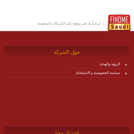
عناصر ديناميكية (dynamic items) وتجهيز إعدادات التواصل
بين ال items وترك الأمر لمنصة زاجل للقيام بالباقي.
للاطلاع على كافة التفاصيل عبر الموقع :
http://www.plutosms.com/zagel
مرحباً بك في موقع دليل الشركات السعودية
حول الشركة
الرؤية والهدف
سياسة الخصوصية و الاستخدام
اشترك معنا