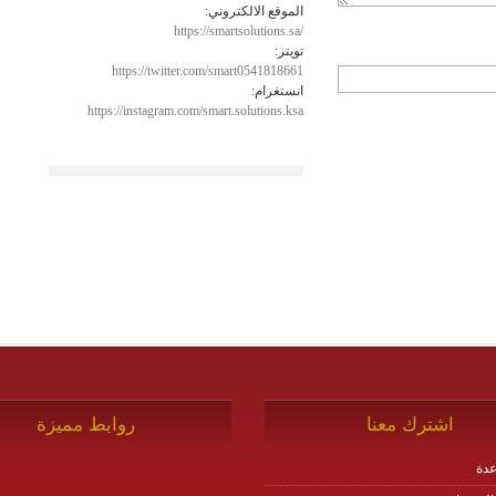
الموقع الالكتروني:
https://smartsolutions.sa/
تويتر:
https://twitter.com/smart0541818661
انستغرام:
https://instagram.com/smart.solutions.ksa
اشترك معنا
روابط مميزة
دة