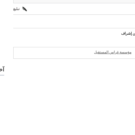
تبليغ
ين إشراف
مؤسسة غراس المستقبل
شركات مميزة
للمقاولات
آخ