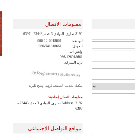
معلومات الاتصال
3192 صاري, البوادي 3 جدة, 23443 - 6397
الهاتف:
966-12-6918661
الجوال:
966-541818661
واتس اب:
966-126918661
بريد الشركة:
يمكنك تحديث الصفحة لرؤية أوضح للبريد
معلومات اتصال إضافية:
Address: 3192 صاري, البوادي 3 جدة, 23443 -
6397
ش
مواقع التواصل الإجتماعي