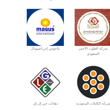
شركة الطوب الأحمر
ماجوس إنترناشيونال
السعودي
ركة الكابلات السعودية
دهانات جي.إل.إي