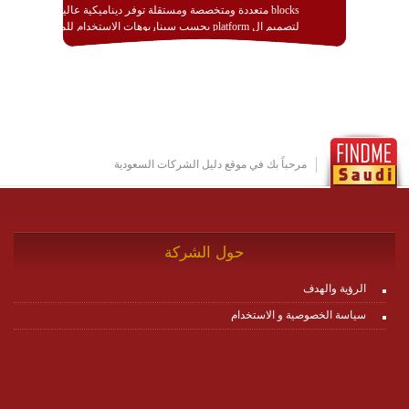
blocks متعددة ومتخصصة ومستقلة توفر ديناميكية عالية
لتصميم ال platform بحسب سيناريوهات الاستخدام للمنصة
وتتوافق مع النشر والاستثمار ضمن بيئة استضافة dedicated
او cloud او hybrid. منصة زاجل شديدة الديناميكية وتتيح عبر
مكونات البناء الخاصة بها (building blocks) تشكيل المنصة
تخدم أي سيناريو تراسل مهما كان معقدا عبر إضافة ومعايرة
عناصر ديناميكية (dynamic items) وتجهيز إعدادات التواصل
بين ال items وترك الأمر لمنصة زاجل للقيام بالباقي.
للاطلاع على كافة التفاصيل عبر الموقع :
http://www.plutosms.com/zagel
مرحباً بك في موقع دليل الشركات السعودية
حول الشركة
الرؤية والهدف
سياسة الخصوصية و الاستخدام