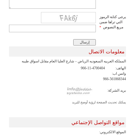
يرجى كتابة الرموز
التي تراها ضمن
مربع النصوص
*
معلومات الاتصال
المملكه العربيه السعوديه الرياض – شارع العليا العام مقابل اسواق طيبه
الهاتف:
966-11-4700404
واتس اب:
966-561868344
بريد الشركة:
يمكنك تحديث الصفحة لرؤية أوضح للبريد
مواقع التواصل الإجتماعي
الموقع الالكتروني: