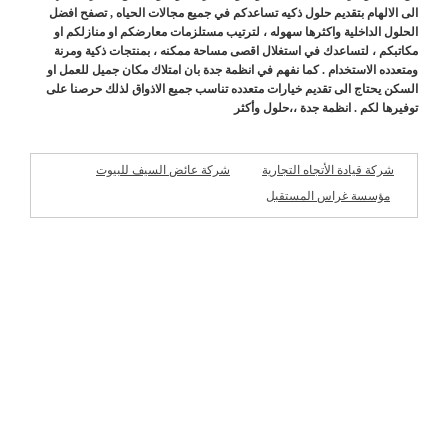
الى الالهام بتقديم حلول ذكيه تساعدكم في جميع مجالات الحياه , تصفح افضل
الحلول الداخلية واكثرها سهوله ، لترتيب مستلزمات معارضكم او منازلكم او
مكاتبكم ، لتساعدك في استغلال اقصى مساحة ممكنه ، بمنتجات ذكية ومرنة
ومتعدده الاستخدام . كما نفهم في انظمة جدة بان امتلاك مكان جميل للعمل او
السكن يحتاج الى تقديم خيارات متعدده تناسب جميع الاذواق لذلك حرصنا على
توفيرها لكم . انظمة جدة ،،حلول وأكثر
شركة قيادة الأتجاه التجارية
شركة عائض السيف للبيوت
الجاهزة
مؤسسة غراس المستقبل
شركات مميزة
للمقاولات