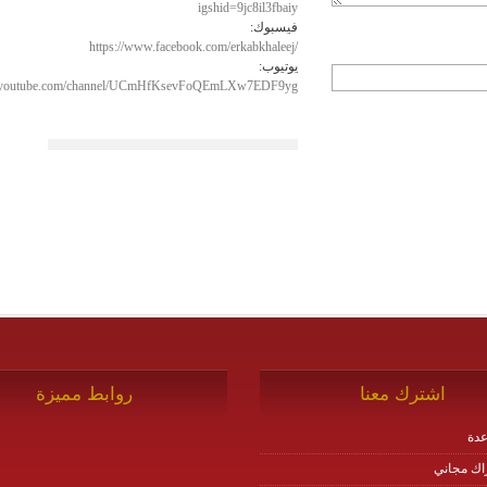
igshid=9jc8il3fbaiy
فيسبوك:
https://www.facebook.com/erkabkhaleej/
يوتيوب:
w.youtube.com/channel/UCmHfKsevFoQEmLXw7EDF9yg
اشترك معنا
روابط مميزة
دة
اك مجاني