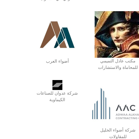
مكتب عادل التميمي
أضواء العرب
للمحاماة والاستشارات
شركة عدوان للصناعات
الكيماوية
شركة أضواء الخليل
للمقاولات