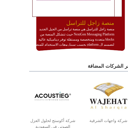
منصة زاجل للتراسل
منصة زاجل للتراسل هي منصة تراسل من الجيل الجديد
NextGen Messaging Platform حيث تتشكل المنصة من
blocks متعددة ومتخصصة ومستقلة توفر ديناميكية عالية
لتصميم ال platform بحسب سيناريوهات الاستخدام للمنصة
وتتوافق مع النشر والاستثمار ضمن بيئة استضافة dedicated
او cloud او hybrid. منصة زاجل شديدة الديناميكية وتتيح عبر
مكونات البناء الخاصة بها (building blocks) تشكيل المنصة
ر الشركات المضافة
تخدم أي سيناريو تراسل مهما كان معقدا عبر إضافة ومعايرة
عناصر ديناميكية (dynamic items) وتجهيز إعدادات التواصل
بين ال items وترك الأمر لمنصة زاجل للقيام بالباقي.
للاطلاع على كافة التفاصيل عبر الموقع :
http://www.plutosms.com/zagel
شركة واجهات الشرقية
شركة أكوستج لحلول العزل
الصوتي في السعودية