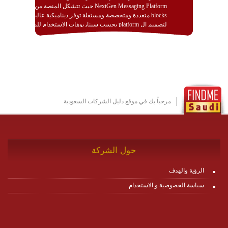
NextGen Messaging Platform حيث تتشكل المنصة من
blocks متعددة ومتخصصة ومستقلة توفر ديناميكية عالية
لتصميم ال platform بحسب سيناريوهات الاستخدام للمنصة
وتتوافق مع النشر والاستثمار ضمن بيئة استضافة dedicated
او cloud او hybrid. منصة زاجل شديدة الديناميكية وتتيح عبر
مكونات البناء الخاصة بها (building blocks) تشكيل المنصة
تخدم أي سيناريو تراسل مهما كان معقدا عبر إضافة ومعايرة
عناصر ديناميكية (dynamic items) وتجهيز إعدادات التواصل
بين ال items وترك الأمر لمنصة زاجل للقيام بالباقي.
للاطلاع على كافة التفاصيل عبر الموقع :
http://www.plutosms.com/zagel
مرحباً بك في موقع دليل الشركات السعودية
حول الشركة
الرؤية والهدف
سياسة الخصوصية و الاستخدام