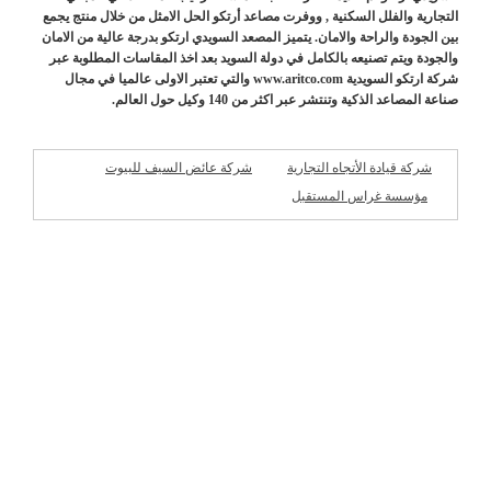
التجارية والفلل السكنية , ووفرت مصاعد أرتكو الحل الامثل من خلال منتج يجمع
بين الجودة والراحة والامان. يتميز المصعد السويدي ارتكو بدرجة عالية من الامان
والجودة ويتم تصنيعه بالكامل في دولة السويد بعد اخذ المقاسات المطلوبة عبر
شركة ارتكو السويدية www.aritco.com والتي تعتبر الاولى عالميا في مجال
صناعة المصاعد الذكية وتنتشر عبر اكثر من 140 وكيل حول العالم.
شركة قيادة الأتجاه التجارية
شركة عائض السيف للبيوت
الجاهزة
مؤسسة غراس المستقبل
شركات مميزة
للمقاولات