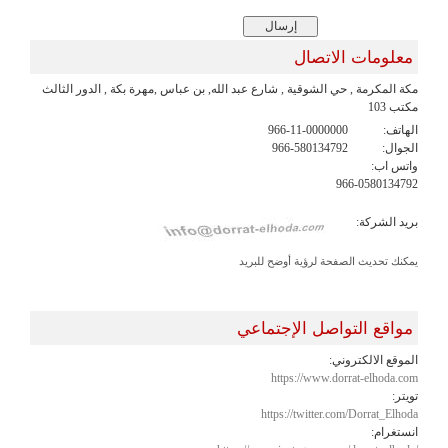
معلومات الاتصال
مكة المكرمة , حي الشوقية , شارع عبد الله, بن عباس ,مهرة بكة , الدور الثالث
مكتب 103
الهاتف:
966-11-0000000
الجوال:
966-580134792
واتس اب:
966-0580134792
بريد الشركة:
يمكنك تحديث الصفحة لرؤية أوضح للبريد
مواقع التواصل الإجتماعي
الموقع الالكتروني:
https://www.dorrat-elhoda.com
تويتر:
https://twitter.com/Dorrat_Elhoda
انستغرام: