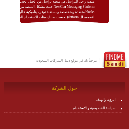
منصة زاجل للتراسل هي منصة تراسل من الجيل الجديد
NextGen Messaging Platform حيث تتشكل المنصة من
blocks متعددة ومتخصصة ومستقلة توفر ديناميكية عالية
لتصميم ال platform بحسب سيناريوهات الاستخدام للمنصة
وتتوافق مع النشر والاستثمار ضمن بيئة استضافة dedicated
او cloud او hybrid. منصة زاجل شديدة الديناميكية وتتيح عبر
مكونات البناء الخاصة بها (building blocks) تشكيل المنصة
تخدم أي سيناريو تراسل مهما كان معقدا عبر إضافة ومعايرة
عناصر ديناميكية (dynamic items) وتجهيز إعدادات التواصل
بين ال items وترك الأمر لمنصة زاجل للقيام بالباقي.
للاطلاع على كافة التفاصيل عبر الموقع :
http://www.plutosms.com/zagel
مرحباً بك في موقع دليل الشركات السعودية
حول الشركة
الرؤية والهدف
سياسة الخصوصية و الاستخدام