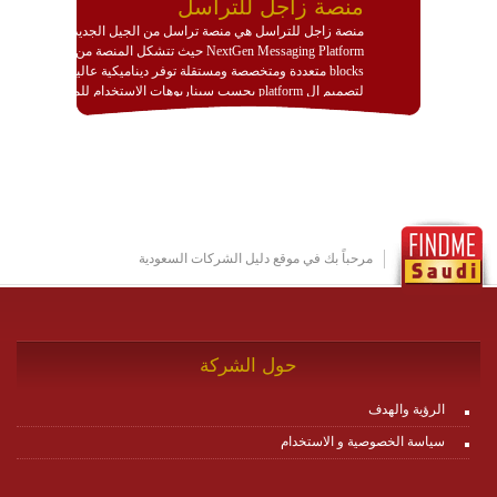
منصة زاجل للتراسل
منصة زاجل للتراسل هي منصة تراسل من الجيل الجديد
NextGen Messaging Platform حيث تتشكل المنصة من
blocks متعددة ومتخصصة ومستقلة توفر ديناميكية عالية
لتصميم ال platform بحسب سيناريوهات الاستخدام للمنصة
وتتوافق مع النشر والاستثمار ضمن بيئة استضافة dedicated
او cloud او hybrid. منصة زاجل شديدة الديناميكية وتتيح عبر
مكونات البناء الخاصة بها (building blocks) تشكيل المنصة
تخدم أي سيناريو تراسل مهما كان معقدا عبر إضافة ومعايرة
عناصر ديناميكية (dynamic items) وتجهيز إعدادات التواصل
بين ال items وترك الأمر لمنصة زاجل للقيام بالباقي.
للاطلاع على كافة التفاصيل عبر الموقع :
http://www.plutosms.com/zagel
مرحباً بك في موقع دليل الشركات السعودية
حول الشركة
الرؤية والهدف
سياسة الخصوصية و الاستخدام