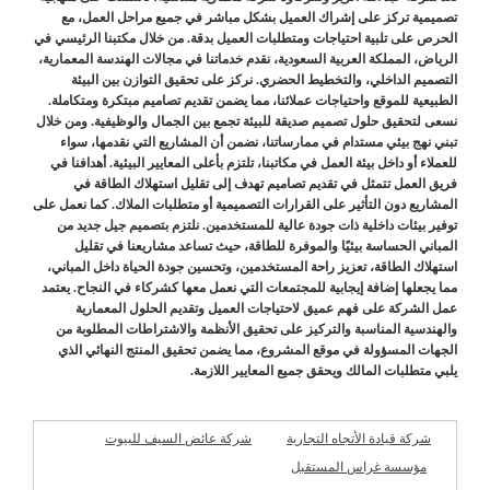
تصميمية تركز على إشراك العميل بشكل مباشر في جميع مراحل العمل، مع
الحرص على تلبية احتياجات ومتطلبات العميل بدقة. من خلال مكتبنا الرئيسي في
الرياض، المملكة العربية السعودية، نقدم خدماتنا في مجالات الهندسة المعمارية،
التصميم الداخلي، والتخطيط الحضري. نركز على تحقيق التوازن بين البيئة
الطبيعية للموقع واحتياجات عملائنا، مما يضمن تقديم تصاميم مبتكرة ومتكاملة.
نسعى لتحقيق حلول تصميم صديقة للبيئة تجمع بين الجمال والوظيفية. ومن خلال
تبني نهج بيئي مستدام في ممارساتنا، نضمن أن المشاريع التي نقدمها، سواء
للعملاء أو داخل بيئة العمل في مكاتبنا، تلتزم بأعلى المعايير البيئية. أهدافنا في
فريق العمل تتمثل في تقديم تصاميم تهدف إلى تقليل استهلاك الطاقة في
المشاريع دون التأثير على القرارات التصميمية أو متطلبات الملاك. كما نعمل على
توفير بيئات داخلية ذات جودة عالية للمستخدمين. نلتزم بتصميم جيل جديد من
المباني الحساسة بيئيًا والموفرة للطاقة، حيث تساعد مشاريعنا في تقليل
استهلاك الطاقة، تعزيز راحة المستخدمين، وتحسين جودة الحياة داخل المباني،
مما يجعلها إضافة إيجابية للمجتمعات التي نعمل معها كشركاء في النجاح. يعتمد
عمل الشركة على فهم عميق لاحتياجات العميل وتقديم الحلول المعمارية
والهندسية المناسبة والتركيز على تحقيق الأنظمة والاشتراطات المطلوبة من
الجهات المسؤولة في موقع المشروع، مما يضمن تحقيق المنتج النهائي الذي
يلبي متطلبات المالك ويحقق جميع المعايير اللازمة.
شركة قيادة الأتجاه التجارية
شركة عائض السيف للبيوت
الجاهزة
مؤسسة غراس المستقبل
شركات مميزة
للمقاولات