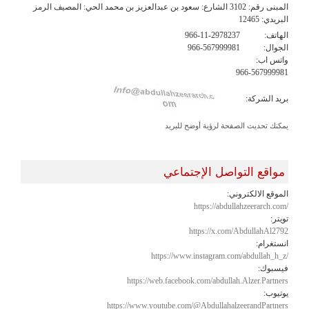
المبنى رقم: 3102 الشارع: سعود بن عبدالعزيز بن محمد الحي: المصيف الرمز
البريدي: 12465
الهاتف:
966-11-2978237
الجوال:
966-567999981
واتس اب:
966-567999981
بريد الشركة:
يمكنك تحديث الصفحة لرؤية أوضح للبريد
مواقع التواصل الإجتماعي
الموقع الالكتروني:
https://abdullahzeerarch.com/
تويتر:
https://x.com/AbdullahAl2792
انستغرام:
https://www.instagram.com/abdullah_h_z/
فيسبوك:
https://web.facebook.com/abdullah.Alzer.Partners
يوتيوب:
https://www.youtube.com/@AbdullahalzeerandPartners