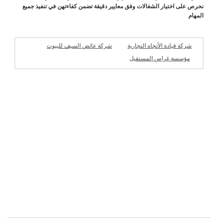
نحرص على اختيار الشغالات وفق معايير دقيقة تضمن كفاءتهن في تنفيذ جميع
المهام
شركة قيادة الأتجاه التجارية
شركة عائض السيف للبيوت
الجاهزة
مؤسسة غراس المستقبل
شركات مميزة
للمقاولات