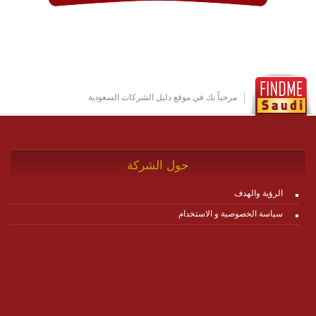
وتتوافق مع النشر والاستثمار ضمن بيئة استضافة dedicated
او cloud او hybrid. منصة زاجل شديدة الديناميكية وتتيح عبر
مكونات البناء الخاصة بها (building blocks) تشكيل المنصة
تخدم أي سيناريو تراسل مهما كان معقدا عبر إضافة ومعايرة
عناصر ديناميكية (dynamic items) وتجهيز إعدادات التواصل
بين ال items وترك الأمر لمنصة زاجل للقيام بالباقي.
للاطلاع على كافة التفاصيل عبر الموقع :
http://www.plutosms.com/zagel
مرحباً بك في موقع دليل الشركات السعودية
حول الشركة
الرؤية والهدف
سياسة الخصوصية و الاستخدام