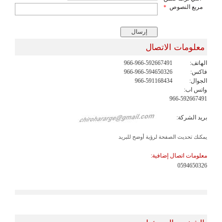
مربع النصوص
*
معلومات الاتصال
الهاتف:
966-966-592667491
فاكس:
966-966-594650326
الجوال:
966-591168434
واتس اب:
966-592667491
بريد الشركة:
يمكنك تحديث الصفحة لرؤية أوضح للبريد
معلومات اتصال إضافية:
0594650326