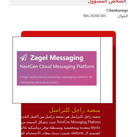
الشخص المسؤول
Chirohararge
الجوال:
966-592667491
منصة زاجل للتراسل
منصة زاجل للتراسل هي منصة تراسل من الجيل الجديد
NextGen Messaging Platform حيث تتشكل المنصة من
blocks متعددة ومتخصصة ومستقلة توفر ديناميكية عالية
لتصميم ال platform بحسب سيناريوهات الاستخدام للمنصة