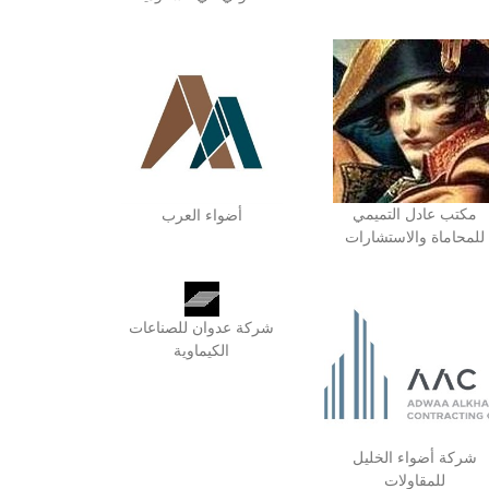
مكتب عادل التميمي
أضواء العرب
للمحاماة والاستشارات
شركة عدوان للصناعات
الكيماوية
شركة أضواء الخليل
للمقاولات