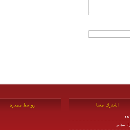
اشترك معنا
روابط مميزة
دة
اك مجاني