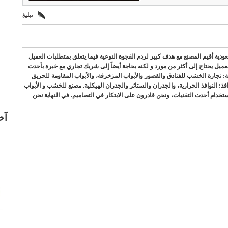
تبليغ
ية أقيم المصنع مع هدف كبير لردم الفجوة النوعية فيما يتعلق بمتطلبات العميل
ة اليوم، فإن العميل يحتاج إلى أكثر من مورد و لكنه بحاجة أيضاً إلى شريك تجاري مع خبرة بأحدث
 نجارة الخشب للفنادق والقصور والأبواب المزخرفة، والأبواب المقاومة للحريق
وافذ: النوافذ الحرارية، والجدران والستائر والجدران الهيكلية. مصنع للخشب و الأبواب
تخدام أحدث التقنيات، ونحن قادرون على الابتكار في التصاميم. في النهاية نحن
آخ