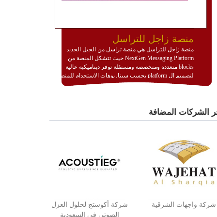
منصة زاجل للتراسل
منصة زاجل للتراسل هي منصة تراسل من الجيل الجديد
NextGen Messaging Platform حيث تتشكل المنصة من
blocks متعددة ومتخصصة ومستقلة توفر ديناميكية عالية
لتصميم ال platform بحسب سيناريوهات الاستخدام للمنصة
وتتوافق مع النشر والاستثمار ضمن بيئة استضافة dedicated
او cloud او hybrid. منصة زاجل شديدة الديناميكية وتتيح عبر
مكونات البناء الخاصة بها (building blocks) تشكيل المنصة
ر الشركات المضافة
تخدم أي سيناريو تراسل مهما كان معقدا عبر إضافة ومعايرة
عناصر ديناميكية (dynamic items) وتجهيز إعدادات التواصل
بين ال items وترك الأمر لمنصة زاجل للقيام بالباقي.
للاطلاع على كافة التفاصيل عبر الموقع :
http://www.plutosms.com/zagel
شركة واجهات الشرقية
شركة أكوستج لحلول العزل
الصوتي في السعودية