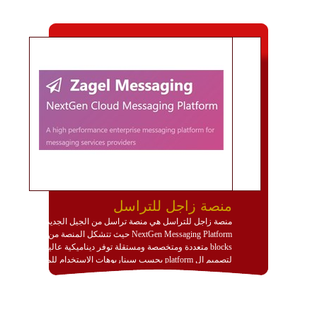
منصة زاجل للتراسل
منصة زاجل للتراسل هي منصة تراسل من الجيل الجديد
NextGen Messaging Platform حيث تتشكل المنصة من
blocks متعددة ومتخصصة ومستقلة توفر ديناميكية عالية
لتصميم ال platform بحسب سيناريوهات الاستخدام للمنصة
وتتوافق مع النشر والاستثمار ضمن بيئة استضافة dedicated
او cloud او hybrid. منصة زاجل شديدة الديناميكية وتتيح عبر
مكونات البناء الخاصة بها (building blocks) تشكيل المنصة
تخدم أي سيناريو تراسل مهما كان معقدا عبر إضافة ومعايرة