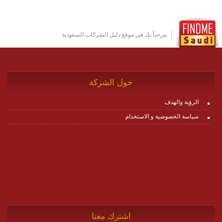
عناصر ديناميكية (dynamic items) وتجهيز إعدادات التواصل
بين ال items وترك الأمر لمنصة زاجل للقيام بالباقي.
للاطلاع على كافة التفاصيل عبر الموقع :
http://www.plutosms.com/zagel
مرحباً بك في موقع دليل الشركات السعودية
حول الشركة
الرؤية والهدف
سياسة الخصوصية و الاستخدام
اشترك معنا