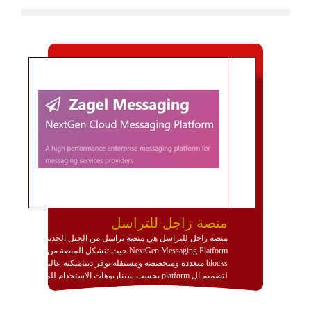
منصة زاجل للتراسل
منصة زاجل للتراسل هي منصة تراسل من الجيل الجديد
NextGen Messaging Platform حيث تتشكل المنصة من
blocks متعددة ومتخصصة ومستقلة توفر ديناميكية عالية
لتصميم ال platform بحسب سيناريوهات الاستخدام للمنصة
وتتوافق مع النشر والاستثمار ضمن بيئة استضافة dedicated
او cloud او hybrid. منصة زاجل شديدة الديناميكية وتتيح عبر