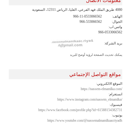
معلومات الاتصال
4080 طريق الملك فهد الفرعي، العليا، الرياض 12311، السعودية
الهاتف:
966-11-0533066562
الجوال:
966-533066562
واتس اب:
966-0533066562
بريد الشركة:
يمكنك تحديث الصفحة لرؤية أوضح للبريد
مواقع التواصل الإجتماعي
الموقع الالكتروني:
https://nassem-elmamlka.com/
انستغرام:
https://www.instagram.com/nassem_elmamlka/
فيسبوك:
https://www.facebook.com/profile.php?id=61588154382731
يوتيوب:
https://www.youtube.com/@nassemalmamlkaacriyadh