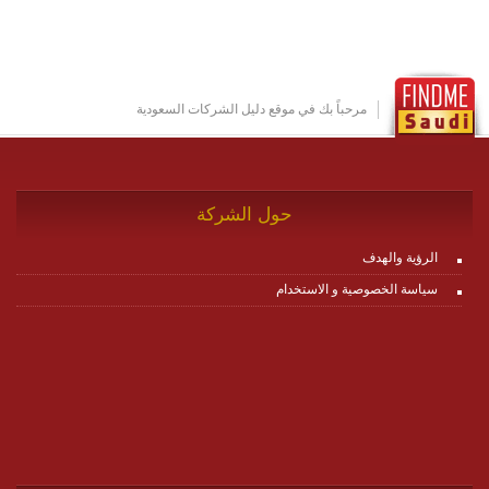
مكونات البناء الخاصة بها (building blocks) تشكيل المنصة
تخدم أي سيناريو تراسل مهما كان معقدا عبر إضافة ومعايرة
عناصر ديناميكية (dynamic items) وتجهيز إعدادات التواصل
بين ال items وترك الأمر لمنصة زاجل للقيام بالباقي.
للاطلاع على كافة التفاصيل عبر الموقع :
http://www.plutosms.com/zagel
مرحباً بك في موقع دليل الشركات السعودية
حول الشركة
الرؤية والهدف
سياسة الخصوصية و الاستخدام