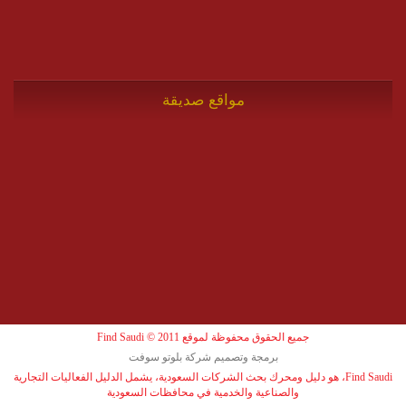
مواقع صديقة
جميع الحقوق محفوظة لموقع Find Saudi © 2011
برمجة وتصميم شركة بلوتو سوفت
Find Saudi، هو دليل ومحرك بحث الشركات السعودية، يشمل الدليل الفعاليات التجارية
والصناعية والخدمية في محافظات السعودية