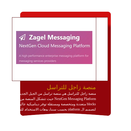
منصة زاجل للتراسل
منصة زاجل للتراسل هي منصة تراسل من الجيل الجديد
NextGen Messaging Platform حيث تتشكل المنصة من
blocks متعددة ومتخصصة ومستقلة توفر ديناميكية عالية
لتصميم ال platform بحسب سيناريوهات الاستخدام للمنصة
وتتوافق مع النشر والاستثمار ضمن بيئة استضافة dedicated
او cloud او hybrid. منصة زاجل شديدة الديناميكية وتتيح عبر
مكونات البناء الخاصة بها (building blocks) تشكيل المنصة
تخدم أي سيناريو تراسل مهما كان معقدا عبر إضافة ومعايرة