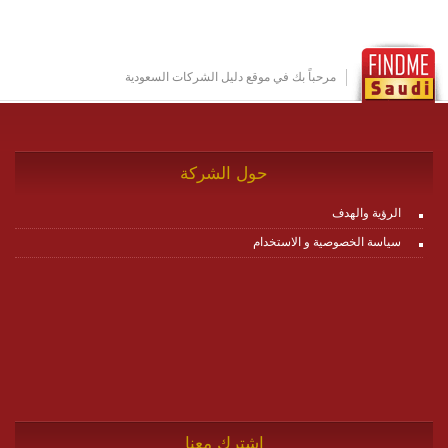
عناصر ديناميكية (dynamic items) وتجهيز إعدادات التواصل
بين ال items وترك الأمر لمنصة زاجل للقيام بالباقي.
للاطلاع على كافة التفاصيل عبر الموقع :
http://www.plutosms.com/zagel
مرحباً بك في موقع دليل الشركات السعودية
حول الشركة
الرؤية والهدف
سياسة الخصوصية و الاستخدام
اشترك معنا