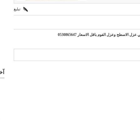
تبليغ
اسطح وعزل الفوم باقل الاسعار 0530865647
ركات مميزة
آخ