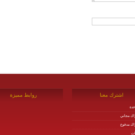
اشترك معنا
روابط مميزة
دة
اك مجاني
اك مدفوع
ات