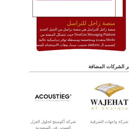
منصة زاجل للتراسل
منصة زاجل للتراسل هي منصة تراسل من الجيل الجديد
NextGen Messaging Platform حيث تتشكل المنصة من
blocks متعددة ومتخصصة ومستقلة توفر ديناميكية عالية
لتصميم ال platform بحسب سيناريوهات الاستخدام للمنصة
وتتوافق مع النشر والاستثمار ضمن بيئة استضافة dedicated
او cloud او hybrid. منصة زاجل شديدة الديناميكية وتتيح عبر
مكونات البناء الخاصة بها (building blocks) تشكيل المنصة
ر الشركات المضافة
تخدم أي سيناريو تراسل مهما كان معقدا عبر إضافة ومعايرة
عناصر ديناميكية (dynamic items) وتجهيز إعدادات التواصل
بين ال items وترك الأمر لمنصة زاجل للقيام بالباقي.
للاطلاع على كافة التفاصيل عبر الموقع :
http://www.plutosms.com/zagel
شركة واجهات الشرقية
شركة أكوستج لحلول العزل
الصوتي في السعودية