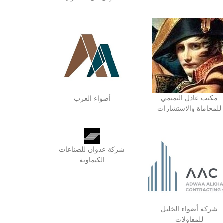
مكتب عادل التميمي
أضواء العرب
للمحاماة والاستشارات
شركة عدوان للصناعات
الكيماوية
شركة أضواء الخليل
للمقاولات