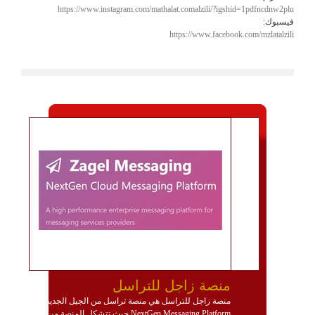
https://www.instagram.com/mathalat.comalzili/?igshid=1pdfncdnw2plu
فيسبوك:
https://www.facebook.com/mzlatalzili
منصة زاجل للتراسل
منصة زاجل للتراسل هي منصة تراسل من الجيل الجديد
NextGen Messaging Platform حيث تتشكل المنصة من