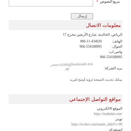
مربع النصوص
*
معلومات الاتصال
الرياض، الخالدية، شارع الأربعين مخرج 17
الهاتف:
966-11-434026
الجوال:
966-554188995
واتس اب:
966-554188995
بريد الشركة:
يمكنك تحديث الصفحة لرؤية أوضح للبريد
مواقع التواصل الإجتماعي
الموقع الالكتروني:
https://mathalat.com/
تويتر:
https://twitter.com/mazlet_aldel?s=09
انستغرام: