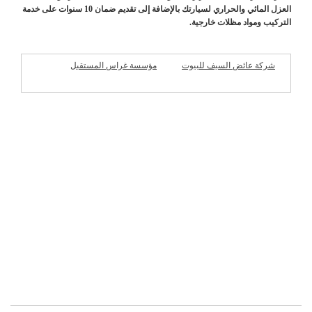
العزل المائي والحراري لسيارتك بالإضافة إلى تقديم ضمان 10 سنوات على خدمة
التركيب ومواد مظلات خارجية.
شركة عائض السيف للبيوت
مؤسسة غراس المستقبل
الجاهزة
للمقاولات
شركات مميزة