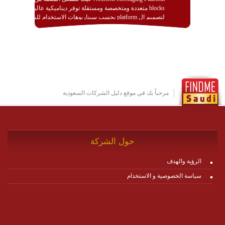
blocks متعددة ومتخصصة ومستقلة توفر ديناميكية عالية
لتصميم ال platform بحسب سيناريوهات الاستخدام للمنصة
وتتوافق مع النشر والاستثمار ضمن بيئة استضافة dedicated
او cloud او hybrid. منصة زاجل شديدة الديناميكية وتتيح عبر
مكونات البناء الخاصة بها (building blocks) تشكيل المنصة
تخدم أي سيناريو تراسل مهما كان معقدا عبر إضافة ومعايرة
عناصر ديناميكية (dynamic items) وتجهيز إعدادات التواصل
بين ال items وترك الأمر لمنصة زاجل للقيام بالباقي.
للاطلاع على كافة التفاصيل عبر الموقع :
http://www.plutosms.com/zagel
مرحباً بك في موقع دليل الشركات السعودية
حول الشركة
الرؤية والهدف
سياسة الخصوصية و الاستخدام