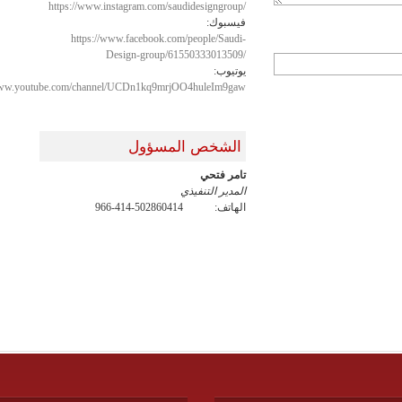
https://www.instagram.com/saudidesigngroup/
فيسبوك:
https://www.facebook.com/people/Saudi-
Design-group/61550333013509/
يوتيوب:
/www.youtube.com/channel/UCDn1kq9mrjOO4huleIm9gaw
الشخص المسؤول
تامر فتحي
المدير التنفيذي
الهاتف:
966-414-502860414