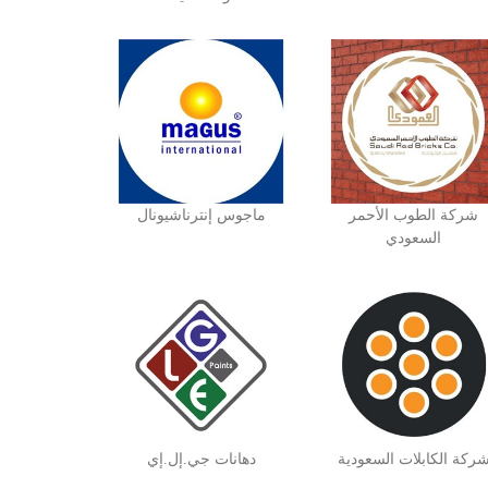
شركة الطوب الأحمر
ماجوس إنترناشيونال
السعودي
ركة الكابلات السعودية
دهانات جي.إل.إي