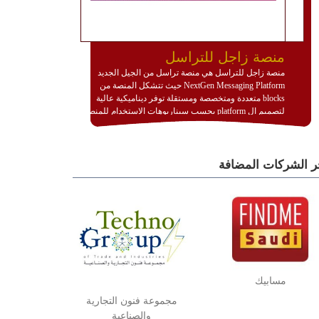
منصة زاجل للتراسل
منصة زاجل للتراسل هي منصة تراسل من الجيل الجديد
NextGen Messaging Platform حيث تتشكل المنصة من
blocks متعددة ومتخصصة ومستقلة توفر ديناميكية عالية
لتصميم ال platform بحسب سيناريوهات الاستخدام للمنصة
وتتوافق مع النشر والاستثمار ضمن بيئة استضافة dedicated
او cloud او hybrid. منصة زاجل شديدة الديناميكية وتتيح عبر
مكونات البناء الخاصة بها (building blocks) تشكيل المنصة
ر الشركات المضافة
تخدم أي سيناريو تراسل مهما كان معقدا عبر إضافة ومعايرة
عناصر ديناميكية (dynamic items) وتجهيز إعدادات التواصل
بين ال items وترك الأمر لمنصة زاجل للقيام بالباقي.
للاطلاع على كافة التفاصيل عبر الموقع :
http://www.plutosms.com/zagel
مسابيك
مجموعة فنون التجارية
والصناعية