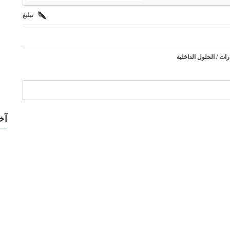
تبليغ
رات / الحلول الداخلية
ركات مميزة
آخ