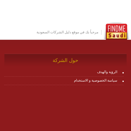
مكونات البناء الخاصة بها (building blocks) تشكيل المنصة
تخدم أي سيناريو تراسل مهما كان معقدا عبر إضافة ومعايرة
عناصر ديناميكية (dynamic items) وتجهيز إعدادات التواصل
بين ال items وترك الأمر لمنصة زاجل للقيام بالباقي.
للاطلاع على كافة التفاصيل عبر الموقع :
http://www.plutosms.com/zagel
مرحباً بك في موقع دليل الشركات السعودية
حول الشركة
الرؤية والهدف
سياسة الخصوصية و الاستخدام