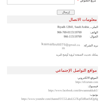
مربع النصوص
*
معلومات الاتصال
الملز،،, Riyadh 12841, Saudi Arabia
الهاتف:
966-769-0115119769
الجوال:
966-115119769
بريد الشركة:
يمكنك تحديث الصفحة لرؤية أوضح للبريد
مواقع التواصل الإجتماعي
الموقع الالكتروني:
https://efcurtain.com
فيسبوك:
https://www.facebook.com/dewaanmakkah1/
يوتيوب:
https://www.youtube.com/channel/UCGLahoLGJXqd5dRanSdQp6g