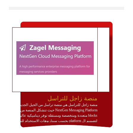
منصة زاجل للتراسل
منصة زاجل للتراسل هي منصة تراسل من الجيل الجديد
NextGen Messaging Platform حيث تتشكل المنصة من
blocks متعددة ومتخصصة ومستقلة توفر ديناميكية عالية
لتصميم ال platform بحسب سيناريوهات الاستخدام للمنصة
وتتوافق مع النشر والاستثمار ضمن بيئة استضافة dedicated
او cloud او hybrid. منصة زاجل شديدة الديناميكية وتتيح عبر