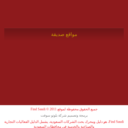
مواقع صديقة
جميع الحقوق محفوظة لموقع Find Saudi © 2011
برمجة وتصميم شركة بلوتو سوفت
Find Saudi، هو دليل ومحرك بحث الشركات السعودية، يشمل الدليل الفعاليات التجارية
والصناعية والخدمية في محافظات السعودية