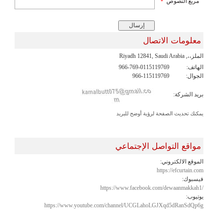
مربع النصوص
*
معلومات الاتصال
الملز،،, Riyadh 12841, Saudi Arabia
الهاتف:
966-769-0115119769
الجوال:
966-115119769
بريد الشركة:
يمكنك تحديث الصفحة لرؤية أوضح للبريد
مواقع التواصل الإجتماعي
الموقع الالكتروني:
https://efcurtain.com
فيسبوك:
https://www.facebook.com/dewaanmakkah1/
يوتيوب:
https://www.youtube.com/channel/UCGLahoLGJXqd5dRanSdQp6g