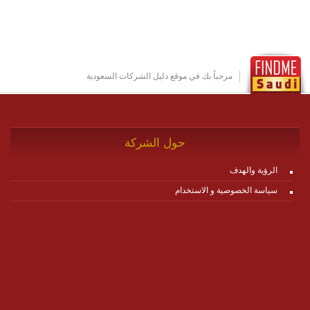
مكونات البناء الخاصة بها (building blocks) تشكيل المنصة
تخدم أي سيناريو تراسل مهما كان معقدا عبر إضافة ومعايرة
عناصر ديناميكية (dynamic items) وتجهيز إعدادات التواصل
بين ال items وترك الأمر لمنصة زاجل للقيام بالباقي.
للاطلاع على كافة التفاصيل عبر الموقع :
http://www.plutosms.com/zagel
مرحباً بك في موقع دليل الشركات السعودية
حول الشركة
الرؤية والهدف
سياسة الخصوصية و الاستخدام