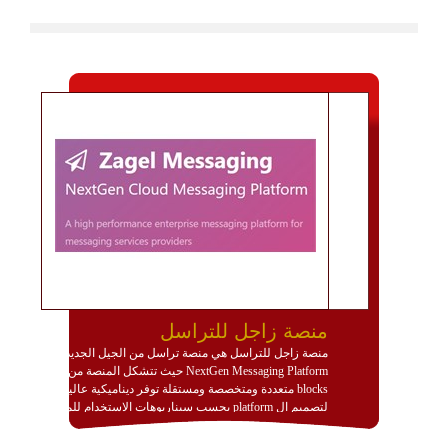
منصة زاجل للتراسل
منصة زاجل للتراسل هي منصة تراسل من الجيل الجديد
NextGen Messaging Platform حيث تتشكل المنصة من
blocks متعددة ومتخصصة ومستقلة توفر ديناميكية عالية
لتصميم ال platform بحسب سيناريوهات الاستخدام للمنصة
وتتوافق مع النشر والاستثمار ضمن بيئة استضافة dedicated
او cloud او hybrid. منصة زاجل شديدة الديناميكية وتتيح عبر