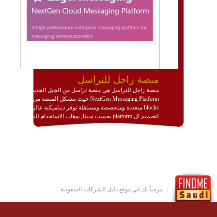
منصة زاجل للتراسل
منصة زاجل للتراسل هي منصة تراسل من الجيل الجديد
NextGen Messaging Platform حيث تتشكل المنصة من
blocks متعددة ومتخصصة ومستقلة توفر ديناميكية عالية
لتصميم ال platform بحسب سيناريوهات الاستخدام للمنصة
وتتوافق مع النشر والاستثمار ضمن بيئة استضافة dedicated
او cloud او hybrid. منصة زاجل شديدة الديناميكية وتتيح عبر
مكونات البناء الخاصة بها (building blocks) تشكيل المنصة
تخدم أي سيناريو تراسل مهما كان معقدا عبر إضافة ومعايرة
عناصر ديناميكية (dynamic items) وتجهيز إعدادات التواصل
بين ال items وترك الأمر لمنصة زاجل للقيام بالباقي.
للاطلاع على كافة التفاصيل عبر الموقع :
http://www.plutosms.com/zagel
مرحباً بك في موقع دليل الشركات السعودية