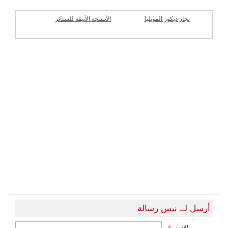
نجار ديكور الموبليا
الأنسجة الأنيقة للستائر
شركات مميزة
أرسل لــ نيس رسالة
الاسم
*