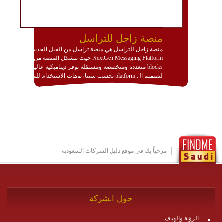
منصة زاجل للتراسل
منصة زاجل للتراسل هي منصة تراسل من الجيل الجديد
NextGen Messaging Platform حيث تتشكل المنصة من
blocks متعددة ومتخصصة ومستقلة توفر ديناميكية عالية
لتصميم ال platform بحسب سيناريوهات الاستخدام للمنصة
وتتوافق مع النشر والاستثمار ضمن بيئة استضافة dedicated
او cloud او hybrid. منصة زاجل شديدة الديناميكية وتتيح عبر
مكونات البناء الخاصة بها (building blocks) تشكيل المنصة
تخدم أي سيناريو تراسل مهما كان معقدا عبر إضافة ومعايرة
عناصر ديناميكية (dynamic items) وتجهيز إعدادات التواصل
بين ال items وترك الأمر لمنصة زاجل للقيام بالباقي.
للاطلاع على كافة التفاصيل عبر الموقع :
http://www.plutosms.com/zagel
مرحباً بك في موقع دليل الشركات السعودية
حول الشركة
الرؤية والهدف