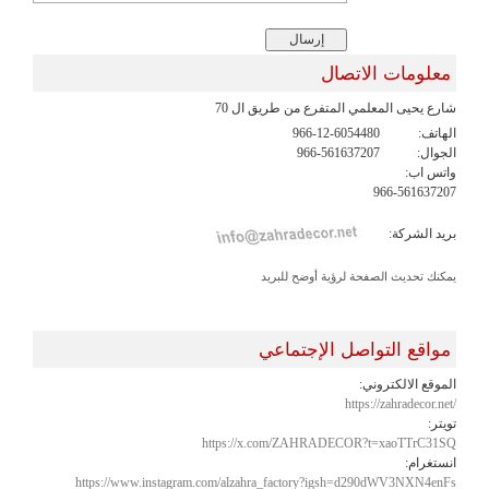
معلومات الاتصال
شارع يحيى المعلمي المتفرع من طريق ال 70
الهاتف:
966-12-6054480
الجوال:
966-561637207
واتس اب:
966-561637207
بريد الشركة:
يمكنك تحديث الصفحة لرؤية أوضح للبريد
مواقع التواصل الإجتماعي
الموقع الالكتروني:
https://zahradecor.net/
تويتر:
https://x.com/ZAHRADECOR?t=xaoTTrC31SQ
انستغرام:
https://www.instagram.com/alzahra_factory?igsh=d290dWV3NXN4enFs