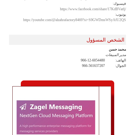
فيسبوك:
https://www.facebook.com/share/17KdBVatfj/
يوتيوب:
https://youtube.com/@alzahrafactory8469?si=S9GWDmsWSyAfU2QS
الشخص المسؤول
محمد حسن
مدير المبيعات
الهاتف:
966-12-6054480
الجوال:
966-561637207