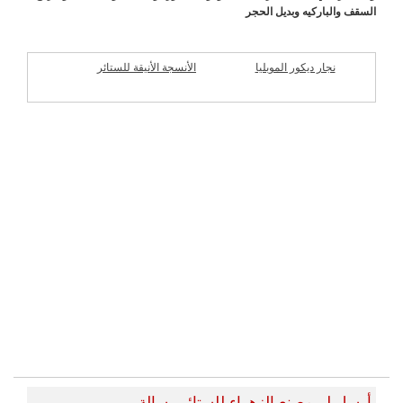
السقف والباركيه وبديل الحجر
نجار ديكور الموبليا
الأنسجة الأنيقة للستائر
شركات مميزة
أرسل لــ مصنع الزهراء للستائر رسالة