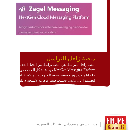
منصة زاجل للتراسل
منصة زاجل للتراسل هي منصة تراسل من الجيل الجديد
NextGen Messaging Platform حيث تتشكل المنصة من
blocks متعددة ومتخصصة ومستقلة توفر ديناميكية عالية
لتصميم ال platform بحسب سيناريوهات الاستخدام للمنصة
وتتوافق مع النشر والاستثمار ضمن بيئة استضافة dedicated
او cloud او hybrid. منصة زاجل شديدة الديناميكية وتتيح عبر
مكونات البناء الخاصة بها (building blocks) تشكيل المنصة
تخدم أي سيناريو تراسل مهما كان معقدا عبر إضافة ومعايرة
عناصر ديناميكية (dynamic items) وتجهيز إعدادات التواصل
بين ال items وترك الأمر لمنصة زاجل للقيام بالباقي.
للاطلاع على كافة التفاصيل عبر الموقع :
http://www.plutosms.com/zagel
مرحباً بك في موقع دليل الشركات السعودية