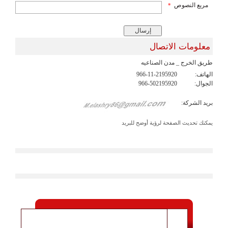
مربع النصوص
*
معلومات الاتصال
طريق الخرج _ مدن الصناعيه
الهاتف:
966-11-2195920
الجوال:
966-502195920
بريد الشركة:
يمكنك تحديث الصفحة لرؤية أوضح للبريد