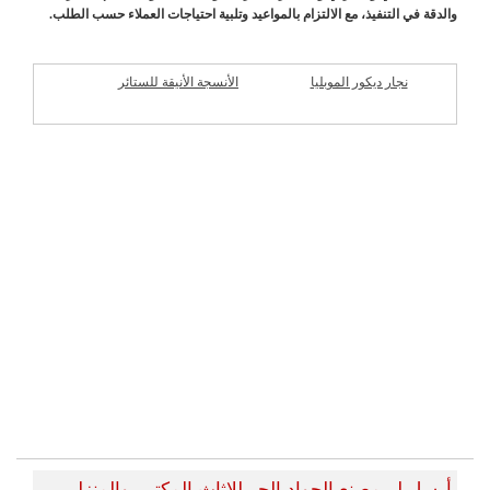
والدقة في التنفيذ، مع الالتزام بالمواعيد وتلبية احتياجات العملاء حسب الطلب.
نجار ديكور الموبليا
الأنسجة الأنيقة للستائر
شركات مميزة
أرسل لــ مصنع الجواد الحر للاثاث المكتبي والمنزلي