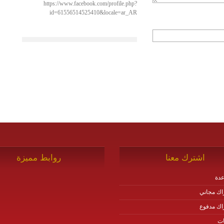
https://www.facebook.com/profile.php?
id=61556514525410&locale=ar_AR
اشترك معنا
روابط مميزة
دة
اك مجاني
اك مدفوع
ات