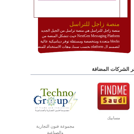
منصة زاجل للتراسل
منصة زاجل للتراسل هي منصة تراسل من الجيل الجديد
NextGen Messaging Platform حيث تتشكل المنصة من
blocks متعددة ومتخصصة ومستقلة توفر ديناميكية عالية
لتصميم ال platform بحسب سيناريوهات الاستخدام للمنصة
وتتوافق مع النشر والاستثمار ضمن بيئة استضافة dedicated
او cloud او hybrid. منصة زاجل شديدة الديناميكية وتتيح عبر
مكونات البناء الخاصة بها (building blocks) تشكيل المنصة
ر الشركات المضافة
تخدم أي سيناريو تراسل مهما كان معقدا عبر إضافة ومعايرة
عناصر ديناميكية (dynamic items) وتجهيز إعدادات التواصل
بين ال items وترك الأمر لمنصة زاجل للقيام بالباقي.
للاطلاع على كافة التفاصيل عبر الموقع :
http://www.plutosms.com/zagel
مسابيك
مجموعة فنون التجارية
والصناعية