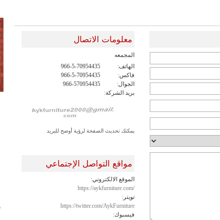
معلومات الاتصال
المجمعه
الهاتف:
966-5-70954435
فاكس:
966-5-70954435
الجوال:
966-570954435
بريد الشركة:
يمكنك تحديث الصفحة لرؤية أوضح للبريد
مواقع التواصل الإجتماعي
الموقع الالكتروني:
https://aykfurniture.com/
تويتر:
https://twitter.com/AykFurniture
ش
فيسبوك: