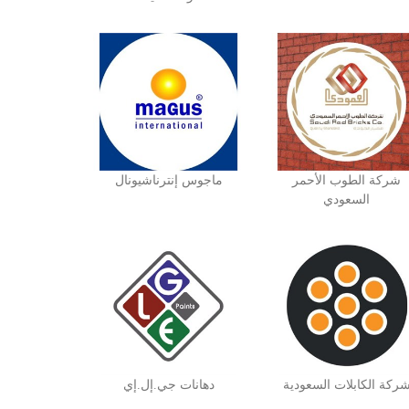
شركة الطوب الأحمر
ماجوس إنترناشيونال
السعودي
ركة الكابلات السعودية
دهانات جي.إل.إي