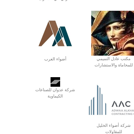
مكتب عادل التميمي
أضواء العرب
للمحاماة والاستشارات
شركة عدوان للصناعات
الكيماوية
شركة أضواء الخليل
للمقاولات