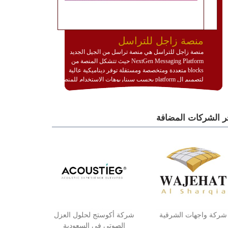
منصة زاجل للتراسل
منصة زاجل للتراسل هي منصة تراسل من الجيل الجديد
NextGen Messaging Platform حيث تتشكل المنصة من
blocks متعددة ومتخصصة ومستقلة توفر ديناميكية عالية
لتصميم ال platform بحسب سيناريوهات الاستخدام للمنصة
وتتوافق مع النشر والاستثمار ضمن بيئة استضافة dedicated
او cloud او hybrid. منصة زاجل شديدة الديناميكية وتتيح عبر
مكونات البناء الخاصة بها (building blocks) تشكيل المنصة
ر الشركات المضافة
تخدم أي سيناريو تراسل مهما كان معقدا عبر إضافة ومعايرة
عناصر ديناميكية (dynamic items) وتجهيز إعدادات التواصل
بين ال items وترك الأمر لمنصة زاجل للقيام بالباقي.
للاطلاع على كافة التفاصيل عبر الموقع :
http://www.plutosms.com/zagel
شركة واجهات الشرقية
شركة أكوستج لحلول العزل
الصوتي في السعودية