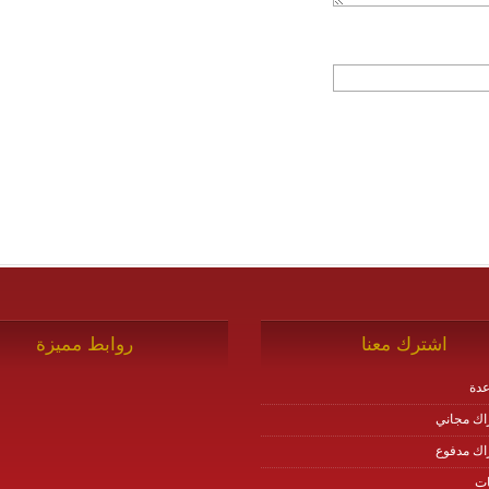
اشترك معنا
روابط مميزة
دة
اك مجاني
اك مدفوع
ات