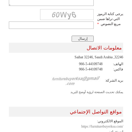
يرجى كتابة الرموز
التي تراها ضمن
مربع النصوص
*
معلومات الاتصال
32246, Saihat 32246, Saudi Arabia
الهاتف:
966-5-44109748
فاكس:
966-5-44109748
بريد الشركة:
يمكنك تحديث الصفحة لرؤية أوضح للبريد
مواقع التواصل الإجتماعي
الموقع الالكتروني:
https://furniturebuyerksa.com/
انستغرام: