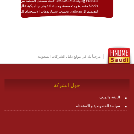
NextGen Messaging Platform حيث تتشكل المنصة من
blocks متعددة ومتخصصة ومستقلة توفر ديناميكية عالية
لتصميم ال platform بحسب سيناريوهات الاستخدام للمنصة
وتتوافق مع النشر والاستثمار ضمن بيئة استضافة dedicated
او cloud او hybrid. منصة زاجل شديدة الديناميكية وتتيح عبر
مكونات البناء الخاصة بها (building blocks) تشكيل المنصة
تخدم أي سيناريو تراسل مهما كان معقدا عبر إضافة ومعايرة
عناصر ديناميكية (dynamic items) وتجهيز إعدادات التواصل
بين ال items وترك الأمر لمنصة زاجل للقيام بالباقي.
للاطلاع على كافة التفاصيل عبر الموقع :
http://www.plutosms.com/zagel
مرحباً بك في موقع دليل الشركات السعودية
حول الشركة
الرؤية والهدف
سياسة الخصوصية و الاستخدام