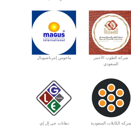
شركة الطوب الأحمر
ماجوس إنترناشيونال
السعودي
ركة الكابلات السعودية
دهانات جي.إل.إي