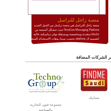
منصة زاجل للتراسل
منصة زاجل للتراسل هي منصة تراسل من الجيل الجديد
NextGen Messaging Platform حيث تتشكل المنصة من
blocks متعددة ومتخصصة ومستقلة توفر ديناميكية عالية
لتصميم ال platform بحسب سيناريوهات الاستخدام للمنصة
وتتوافق مع النشر والاستثمار ضمن بيئة استضافة dedicated
او cloud او hybrid. منصة زاجل شديدة الديناميكية وتتيح عبر
مكونات البناء الخاصة بها (building blocks) تشكيل المنصة
ر الشركات المضافة
تخدم أي سيناريو تراسل مهما كان معقدا عبر إضافة ومعايرة
عناصر ديناميكية (dynamic items) وتجهيز إعدادات التواصل
بين ال items وترك الأمر لمنصة زاجل للقيام بالباقي.
للاطلاع على كافة التفاصيل عبر الموقع :
http://www.plutosms.com/zagel
مسابيك
مجموعة فنون التجارية
والصناعية