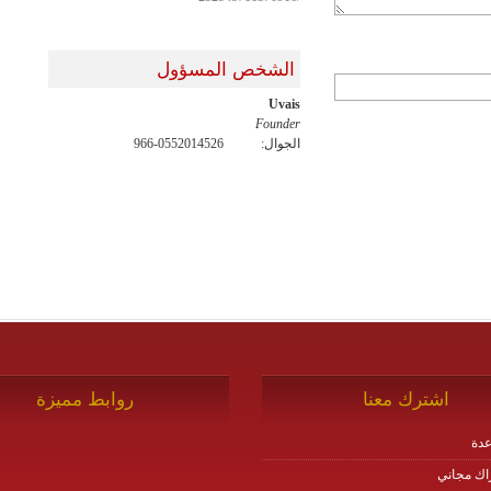
الشخص المسؤول
Uvais
Founder
الجوال:
966-0552014526
اشترك معنا
روابط مميزة
دة
اك مجاني