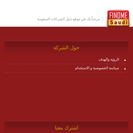
عناصر ديناميكية (dynamic items) وتجهيز إعدادات التواصل
بين ال items وترك الأمر لمنصة زاجل للقيام بالباقي.
للاطلاع على كافة التفاصيل عبر الموقع :
http://www.plutosms.com/zagel
مرحباً بك في موقع دليل الشركات السعودية
حول الشركة
الرؤية والهدف
سياسة الخصوصية و الاستخدام
اشترك معنا