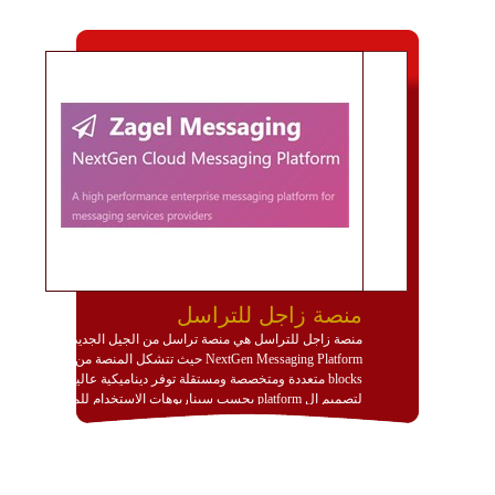
منصة زاجل للتراسل
منصة زاجل للتراسل هي منصة تراسل من الجيل الجديد
NextGen Messaging Platform حيث تتشكل المنصة من
blocks متعددة ومتخصصة ومستقلة توفر ديناميكية عالية
لتصميم ال platform بحسب سيناريوهات الاستخدام للمنصة
وتتوافق مع النشر والاستثمار ضمن بيئة استضافة dedicated
او cloud او hybrid. منصة زاجل شديدة الديناميكية وتتيح عبر
مكونات البناء الخاصة بها (building blocks) تشكيل المنصة
تخدم أي سيناريو تراسل مهما كان معقدا عبر إضافة ومعايرة