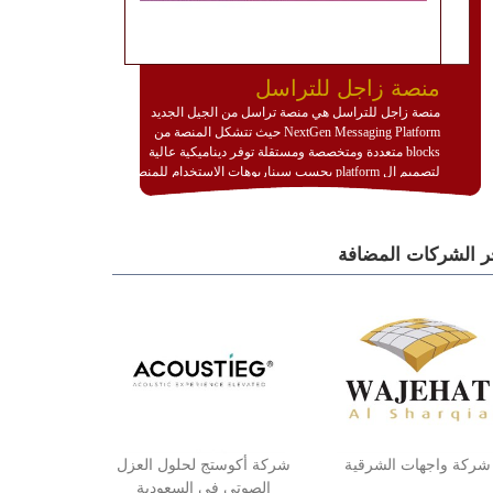
منصة زاجل للتراسل
منصة زاجل للتراسل هي منصة تراسل من الجيل الجديد
NextGen Messaging Platform حيث تتشكل المنصة من
blocks متعددة ومتخصصة ومستقلة توفر ديناميكية عالية
لتصميم ال platform بحسب سيناريوهات الاستخدام للمنصة
وتتوافق مع النشر والاستثمار ضمن بيئة استضافة dedicated
او cloud او hybrid. منصة زاجل شديدة الديناميكية وتتيح عبر
مكونات البناء الخاصة بها (building blocks) تشكيل المنصة
ر الشركات المضافة
تخدم أي سيناريو تراسل مهما كان معقدا عبر إضافة ومعايرة
عناصر ديناميكية (dynamic items) وتجهيز إعدادات التواصل
بين ال items وترك الأمر لمنصة زاجل للقيام بالباقي.
للاطلاع على كافة التفاصيل عبر الموقع :
http://www.plutosms.com/zagel
شركة واجهات الشرقية
شركة أكوستج لحلول العزل
الصوتي في السعودية