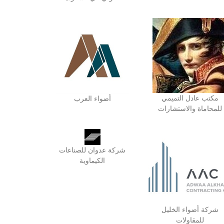
مكتب عادل التميمي
أضواء العرب
للمحاماة والاستشارات
شركة عدوان للصناعات
الكيماوية
شركة أضواء الخليل
للمقاولات