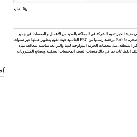
تبليغ
et (شركة معدات البيئة المحدودة ) هي شركة تابعة لمجموعة SAF في مدينة الخبر،تقوم الشركة في المملكة بالعديد من الأعمال و الصفقات في جميع
مجالات الحلول البيئية بما في ذلك معدات المياه ومعالجة مياه الصرف الصحي. Etch2o مرخصة رسميا من EEC العالمية حيث تقوم بتطوير عملها عبر سنوات
جيا الحيوية المتاحة في المنطقة. مثل محطات الحزمة البيولوجية لدينا والتي تعد مناسبة لمعالجة مياه
تلف القطاعات بما في ذلك منصات النفط، المجمعات السكنية ومصانع المشروبات
آخ