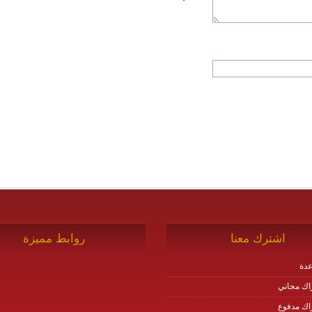
اشترك معنا
روابط مميزة
دة
اك مجاني
اك مدفوع