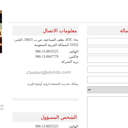
معلومات الاتصال
بناء BTC، بغلف الصناعية، ص.ب 30655، الخبر -
31952 المملكة العربية السعودية.
الهاتف:
966-13-8655525
فاكس:
966-13-8647779
بريد الشركة:
يمكنك تحديث الصفحة لرؤية أوضح للبريد
الشخص المسؤول
الهاتف:
966-13-8655525