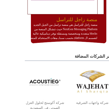
منصة زاجل للتراسل
منصة زاجل للتراسل هي منصة تراسل من الجيل الجديد
NextGen Messaging Platform حيث تتشكل المنصة من
blocks متعددة ومتخصصة ومستقلة توفر ديناميكية عالية
لتصميم ال platform بحسب سيناريوهات الاستخدام للمنصة
وتتوافق مع النشر والاستثمار ضمن بيئة استضافة dedicated
او cloud او hybrid. منصة زاجل شديدة الديناميكية وتتيح عبر
مكونات البناء الخاصة بها (building blocks) تشكيل المنصة
ر الشركات المضافة
تخدم أي سيناريو تراسل مهما كان معقدا عبر إضافة ومعايرة
عناصر ديناميكية (dynamic items) وتجهيز إعدادات التواصل
بين ال items وترك الأمر لمنصة زاجل للقيام بالباقي.
للاطلاع على كافة التفاصيل عبر الموقع :
http://www.plutosms.com/zagel
شركة واجهات الشرقية
شركة أكوستج لحلول العزل
الصوتي في السعودية