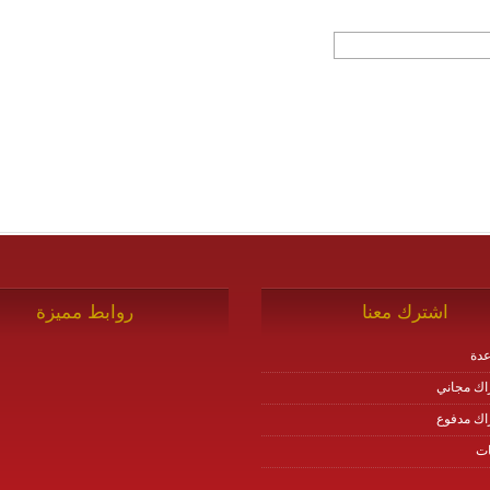
اشترك معنا
روابط مميزة
دة
اك مجاني
اك مدفوع
ات